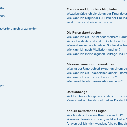
alsch!
Freunde und ignorierte Mitglieder
Wozu benötige ich die Listen der Freunde un
rden?
Wie kann ich Mitglieder zur Liste der Freund
wieder aus den Listen entfernen?
fgefordert, mich anzumelden.
Die Foren durchsuchen
Wie kann ich ein Forum oder mehrere For
Weshalb erhalte ich bei der Suche keine Er
Warum bekomme ich bei der Suche eine lee
Wie kann ich nach Mitgliedern suchen?
Wie kann ich meine eigenen Beiträge und T
Abonnements und Lesezeichen
Was ist der Unterschied zwischen einem L
Wie kann ich ein Lesezeichen auf ein Them
Wie kann ich ein Forum abonnieren?
Wie deaktiviere ich meine Abonnements?
gs?
Dateianhänge
Welche Dateianhänge sind in diesem Forum
Kann ich eine Übersicht all meiner Dateian
phpBB betreffende Fragen
Wer hat diese Forensoftware entwickelt?
Warum ist Funktion x oder y nicht enthalten
An wen soll ich mich wenden, falls es Besc