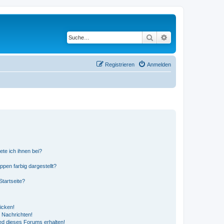
Suche
Erweiterte Suche
Registrieren
Anmelden
ete ich ihnen bei?
en farbig dargestellt?
tartseite?
icken!
 Nachrichten!
ed dieses Forums erhalten!