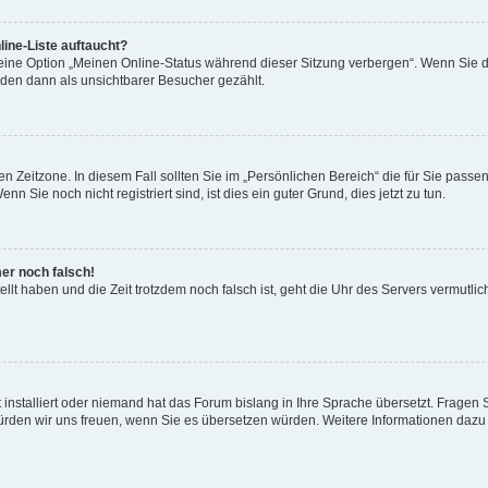
ine-Liste auftaucht?
 eine Option „Meinen Online-Status während dieser Sitzung verbergen“. Wenn Sie d
rden dann als unsichtbarer Besucher gezählt.
n Zeitzone. In diesem Fall sollten Sie im „Persönlichen Bereich“ die für Sie passend
 Sie noch nicht registriert sind, ist dies ein guter Grund, dies jetzt zu tun.
mer noch falsch!
ellt haben und die Zeit trotzdem noch falsch ist, geht die Uhr des Servers vermutlic
 installiert oder niemand hat das Forum bislang in Ihre Sprache übersetzt. Fragen 
t, würden wir uns freuen, wenn Sie es übersetzen würden. Weitere Informationen da