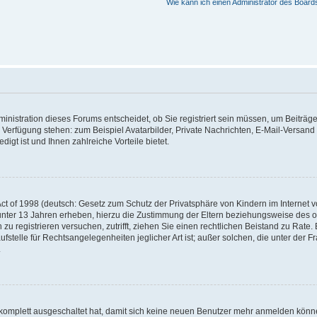
Wie kann ich einen Administrator des Board
nistration dieses Forums entscheidet, ob Sie registriert sein müssen, um Beiträge z
ur Verfügung stehen: zum Beispiel Avatarbilder, Private Nachrichten, E-Mail-Versand
igt ist und Ihnen zahlreiche Vorteile bietet.
t of 1998 (deutsch: Gesetz zum Schutz der Privatsphäre von Kindern im Internet vo
unter 13 Jahren erheben, hierzu die Zustimmung der Eltern beziehungsweise des o
h zu registrieren versuchen, zutrifft, ziehen Sie einen rechtlichen Beistand zu Rat
stelle für Rechtsangelegenheiten jeglicher Art ist; außer solchen, die unter der 
.
 komplett ausgeschaltet hat, damit sich keine neuen Benutzer mehr anmelden könne