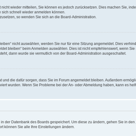
rt nicht wieder mitteilen, Sie können es jedoch zurücksetzen. Dies machen Sie, in
e sich schnell wieder anmelden können.
ckzusetzen, so wenden Sie sich an die Board-Administration.
ben“ nicht auswählen, werden Sie nur für eine Sitzung angemeldet. Dies verhinde
et bleiben“ beim Anmelden auswählen. Dies ist nicht empfehlenswert, wenn Sie s
steht, dann wurde sie vermutlich von der Board-Administration ausgeschaltet.
 hat und die dafür sorgen, dass Sie im Forum angemeldet bleiben. Außerdem ermögl
ktiviert wurden. Wenn Sie Probleme bei der An- oder Abmeldung haben, kann es hel
en in der Datenbank des Boards gespeichert. Um diese zu ändern, gehen Sie in den 
rt können Sie alle Ihre Einstellungen ändern.