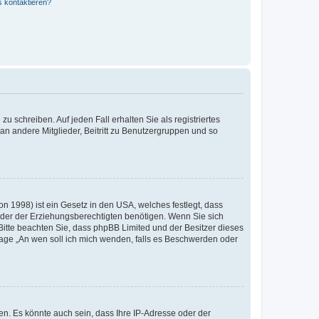
s kontaktieren?
u schreiben. Auf jeden Fall erhalten Sie als registriertes
 an andere Mitglieder, Beitritt zu Benutzergruppen und so
n 1998) ist ein Gesetz in den USA, welches festlegt, dass
der der Erziehungsberechtigten benötigen. Wenn Sie sich
e. Bitte beachten Sie, dass phpBB Limited und der Besitzer dieses
Frage „An wen soll ich mich wenden, falls es Beschwerden oder
n. Es könnte auch sein, dass Ihre IP-Adresse oder der