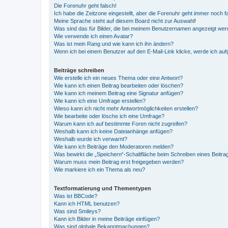
Die Forenuhr geht falsch!
Ich habe die Zeitzone eingestellt, aber die Forenuhr geht immer noch f
Meine Sprache steht auf diesem Board nicht zur Auswahl!
Was sind das für Bilder, die bei meinem Benutzernamen angezeigt we
Wie verwende ich einen Avatar?
Was ist mein Rang und wie kann ich ihn ändern?
Wenn ich bei einem Benutzer auf den E-Mail-Link klicke, werde ich au
Beiträge schreiben
Wie erstelle ich ein neues Thema oder eine Antwort?
Wie kann ich einen Beitrag bearbeiten oder löschen?
Wie kann ich meinem Beitrag eine Signatur anfügen?
Wie kann ich eine Umfrage erstellen?
Wieso kann ich nicht mehr Antwortmöglichkeiten erstellen?
Wie bearbeite oder lösche ich eine Umfrage?
Warum kann ich auf bestimmte Foren nicht zugreifen?
Weshalb kann ich keine Dateianhänge anfügen?
Weshalb wurde ich verwarnt?
Wie kann ich Beiträge den Moderatoren melden?
Was bewirkt die „Speichern“-Schaltfläche beim Schreiben eines Beitra
Warum muss mein Beitrag erst freigegeben werden?
Wie markiere ich ein Thema als neu?
Textformatierung und Thementypen
Was ist BBCode?
Kann ich HTML benutzen?
Was sind Smileys?
Kann ich Bilder in meine Beiträge einfügen?
Was sind globale Bekanntmachungen?