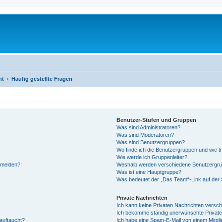
ht
Häufig gestellte Fragen
Benutzer-Stufen und Gruppen
Was sind Administratoren?
Was sind Moderatoren?
Was sind Benutzergruppen?
Wo finde ich die Benutzergruppen und wie tr
Wie werde ich Gruppenleiter?
anmelden?!
Weshalb werden verschiedene Benutzergrupp
Was ist eine Hauptgruppe?
Was bedeutet der „Das Team“-Link auf der S
Private Nachrichten
Ich kann keine Privaten Nachrichten versch
Ich bekomme ständig unerwünschte Private
auftaucht?
Ich habe eine Spam-E-Mail von einem Mitgli