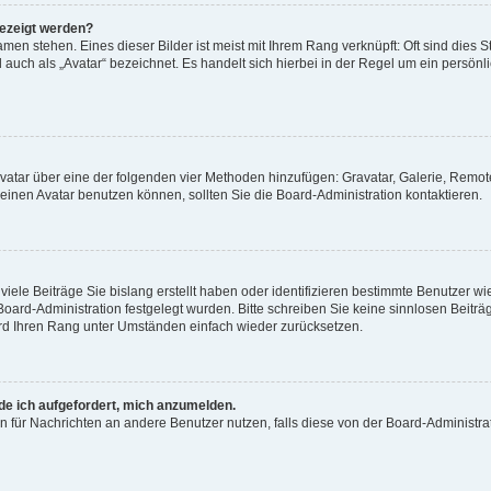
gezeigt werden?
men stehen. Eines dieser Bilder ist meist mit Ihrem Rang verknüpft: Oft sind dies S
auch als „Avatar“ bezeichnet. Es handelt sich hierbei in der Regel um ein persönl
 Avatar über eine der folgenden vier Methoden hinzufügen: Gravatar, Galerie, Rem
inen Avatar benutzen können, sollten Sie die Board-Administration kontaktieren.
iele Beiträge Sie bislang erstellt haben oder identifizieren bestimmte Benutzer
 Board-Administration festgelegt wurden. Bitte schreiben Sie keine sinnlosen Beit
wird Ihren Rang unter Umständen einfach wieder zurücksetzen.
rde ich aufgefordert, mich anzumelden.
ion für Nachrichten an andere Benutzer nutzen, falls diese von der Board-Administ