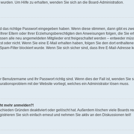
 wurden. Um Hilfe zu erhalten, wenden Sie sich an die Board-Administration.
nd das richtige Passwort eingegeben haben. Wenn diese stimmen, dann gibt es zw
Ihrer Eltern oder Ihrer Erziehungsberechtigten den Anweisungen folgen, die Sie erh
üssen alle neu angemeldeten Mitglieder erst freigeschaltet werden – entweder müsse
 ist oder nicht. Wenn Sie eine E-Mail erhalten haben, folgen Sie den dort enthalte
pam-Filter blockiert wurde. Wenn Sie sich sicher sind, dass Ihre E-Mail-Adresse 
hr Benutzername und Ihr Passwort richtig sind. Wenn dies der Fall ist, wenden Sie
gurationsproblem mit der Website vorliegt, welches ein Administrator lösen muss.
icht mehr anmelden?!
schieden Gründen deaktiviert oder gelöscht hat. Außerdem löschen viele Boards reg
strieren Sie sich einfach erneut und nehmen Sie aktiv an den Diskussionen teil!