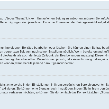
f „Neues Thema“ klicken. Um auf einen Beitrag zu antworten, müssen Sie auf „Ant
e Berechtigungen sind jeweils am Ende der Foren- und der Beitragsansicht aufgeliste
nur Ihre eigenen Beiträge bearbeiten oder löschen. Sie können einen Beitrag bear
nen begrenzten Zeitraum nach seiner Erstellung möglich. Wenn bereits jemand auf Ih
 die Anzahl als auch der letzte Zeitpunkt der Bearbeitungen angezeigt. Dieser Hi
 Beitrag überarbeitet hat. Diese können jedoch, falls sie es für nötig halten, eine 
hen können, wenn bereits jemand darauf geantwortet hat.
hst eine solche in den Einstellungen in Ihrem persönlichen Bereich entwerfen. Na
 aktivieren. Sie können eine Signatur auch hinzufügen, indem Sie in Ihrem persö
gnatur verfassen möchten, so können Sie dort einfach das Kontrollkästchen „Signa