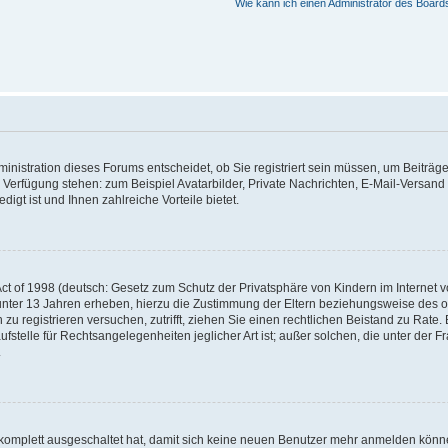
Wie kann ich einen Administrator des Board
nistration dieses Forums entscheidet, ob Sie registriert sein müssen, um Beiträge z
ur Verfügung stehen: zum Beispiel Avatarbilder, Private Nachrichten, E-Mail-Versand
igt ist und Ihnen zahlreiche Vorteile bietet.
t of 1998 (deutsch: Gesetz zum Schutz der Privatsphäre von Kindern im Internet vo
unter 13 Jahren erheben, hierzu die Zustimmung der Eltern beziehungsweise des o
h zu registrieren versuchen, zutrifft, ziehen Sie einen rechtlichen Beistand zu Rat
stelle für Rechtsangelegenheiten jeglicher Art ist; außer solchen, die unter der 
.
 komplett ausgeschaltet hat, damit sich keine neuen Benutzer mehr anmelden könne