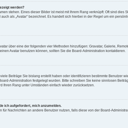
gezeigt werden?
men stehen. Eines dieser Bilder ist meist mit Ihrem Rang verknüpft: Oft sind dies S
auch als „Avatar“ bezeichnet. Es handelt sich hierbei in der Regel um ein persönl
 Avatar über eine der folgenden vier Methoden hinzufügen: Gravatar, Galerie, Rem
inen Avatar benutzen können, sollten Sie die Board-Administration kontaktieren.
iele Beiträge Sie bislang erstellt haben oder identifizieren bestimmte Benutzer
 Board-Administration festgelegt wurden. Bitte schreiben Sie keine sinnlosen Beit
wird Ihren Rang unter Umständen einfach wieder zurücksetzen.
rde ich aufgefordert, mich anzumelden.
ion für Nachrichten an andere Benutzer nutzen, falls diese von der Board-Administ