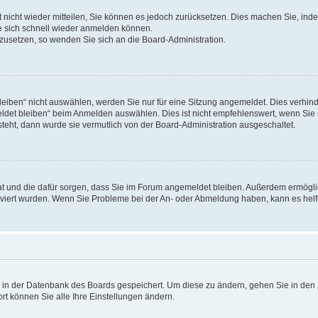
rt nicht wieder mitteilen, Sie können es jedoch zurücksetzen. Dies machen Sie, in
e sich schnell wieder anmelden können.
ckzusetzen, so wenden Sie sich an die Board-Administration.
ben“ nicht auswählen, werden Sie nur für eine Sitzung angemeldet. Dies verhinde
et bleiben“ beim Anmelden auswählen. Dies ist nicht empfehlenswert, wenn Sie s
steht, dann wurde sie vermutlich von der Board-Administration ausgeschaltet.
 hat und die dafür sorgen, dass Sie im Forum angemeldet bleiben. Außerdem ermögl
ktiviert wurden. Wenn Sie Probleme bei der An- oder Abmeldung haben, kann es hel
en in der Datenbank des Boards gespeichert. Um diese zu ändern, gehen Sie in den 
rt können Sie alle Ihre Einstellungen ändern.