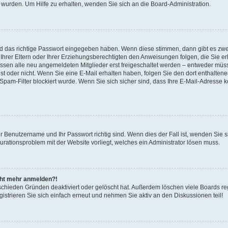
 wurden. Um Hilfe zu erhalten, wenden Sie sich an die Board-Administration.
nd das richtige Passwort eingegeben haben. Wenn diese stimmen, dann gibt es zw
Ihrer Eltern oder Ihrer Erziehungsberechtigten den Anweisungen folgen, die Sie erh
üssen alle neu angemeldeten Mitglieder erst freigeschaltet werden – entweder müsse
 ist oder nicht. Wenn Sie eine E-Mail erhalten haben, folgen Sie den dort enthalte
pam-Filter blockiert wurde. Wenn Sie sich sicher sind, dass Ihre E-Mail-Adresse 
hr Benutzername und Ihr Passwort richtig sind. Wenn dies der Fall ist, wenden Sie
gurationsproblem mit der Website vorliegt, welches ein Administrator lösen muss.
icht mehr anmelden?!
schieden Gründen deaktiviert oder gelöscht hat. Außerdem löschen viele Boards reg
strieren Sie sich einfach erneut und nehmen Sie aktiv an den Diskussionen teil!