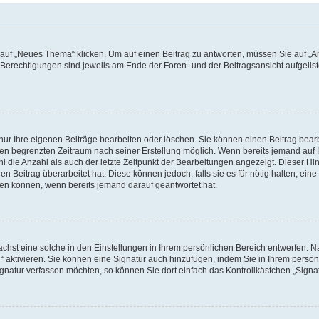
f „Neues Thema“ klicken. Um auf einen Beitrag zu antworten, müssen Sie auf „Ant
e Berechtigungen sind jeweils am Ende der Foren- und der Beitragsansicht aufgeliste
nur Ihre eigenen Beiträge bearbeiten oder löschen. Sie können einen Beitrag bear
nen begrenzten Zeitraum nach seiner Erstellung möglich. Wenn bereits jemand auf Ih
 die Anzahl als auch der letzte Zeitpunkt der Bearbeitungen angezeigt. Dieser Hi
 Beitrag überarbeitet hat. Diese können jedoch, falls sie es für nötig halten, eine 
hen können, wenn bereits jemand darauf geantwortet hat.
hst eine solche in den Einstellungen in Ihrem persönlichen Bereich entwerfen. Na
 aktivieren. Sie können eine Signatur auch hinzufügen, indem Sie in Ihrem persö
gnatur verfassen möchten, so können Sie dort einfach das Kontrollkästchen „Signa