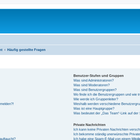
ht
Häufig gestellte Fragen
Benutzer-Stufen und Gruppen
Was sind Administratoren?
Was sind Moderatoren?
Was sind Benutzergruppen?
Wo finde ich die Benutzergruppen und wie tr
Wie werde ich Gruppenleiter?
anmelden?!
Weshalb werden verschiedene Benutzergrupp
Was ist eine Hauptgruppe?
Was bedeutet der „Das Team“-Link auf der S
Private Nachrichten
Ich kann keine Privaten Nachrichten versch
Ich bekomme ständig unerwünschte Private
auftaucht?
Ich habe eine Spam-E-Mail von einem Mitgli