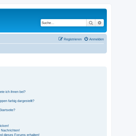
Suche
Erweiterte Suche
Registrieren
Anmelden
ete ich ihnen bei?
en farbig dargestellt?
tartseite?
icken!
 Nachrichten!
ed dieses Forums erhalten!