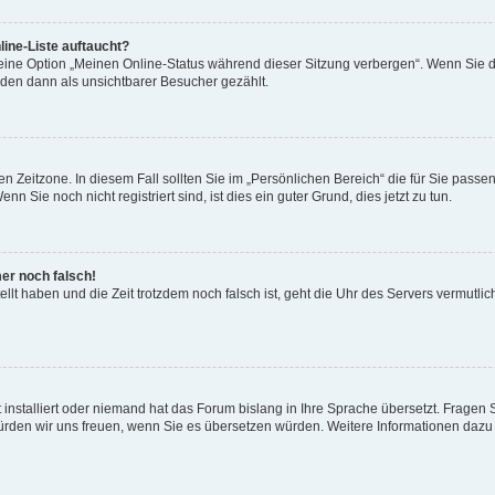
ine-Liste auftaucht?
 eine Option „Meinen Online-Status während dieser Sitzung verbergen“. Wenn Sie d
rden dann als unsichtbarer Besucher gezählt.
n Zeitzone. In diesem Fall sollten Sie im „Persönlichen Bereich“ die für Sie passend
 Sie noch nicht registriert sind, ist dies ein guter Grund, dies jetzt zu tun.
mer noch falsch!
ellt haben und die Zeit trotzdem noch falsch ist, geht die Uhr des Servers vermutlic
 installiert oder niemand hat das Forum bislang in Ihre Sprache übersetzt. Fragen 
t, würden wir uns freuen, wenn Sie es übersetzen würden. Weitere Informationen da