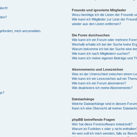
alsch!
Freunde und ignorierte Mitglieder
Wozu benötige ich die Listen der Freunde un
rden?
Wie kann ich Mitglieder zur Liste der Freund
wieder aus den Listen entfernen?
fgefordert, mich anzumelden.
Die Foren durchsuchen
Wie kann ich ein Forum oder mehrere For
Weshalb erhalte ich bei der Suche keine Er
Warum bekomme ich bei der Suche eine lee
Wie kann ich nach Mitgliedern suchen?
Wie kann ich meine eigenen Beiträge und T
Abonnements und Lesezeichen
Was ist der Unterschied zwischen einem L
Wie kann ich ein Lesezeichen auf ein Them
Wie kann ich ein Forum abonnieren?
Wie deaktiviere ich meine Abonnements?
gs?
Dateianhänge
Welche Dateianhänge sind in diesem Forum
Kann ich eine Übersicht all meiner Dateian
phpBB betreffende Fragen
Wer hat diese Forensoftware entwickelt?
Warum ist Funktion x oder y nicht enthalten
An wen soll ich mich wenden, falls es Besc