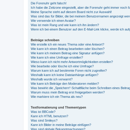
Die Forenuhr geht falsch!
Ich habe die Zeitzone eingestellt, aber die Forenuhr geht immer noch f
Meine Sprache steht auf diesem Board nicht zur Auswahl!
Was sind das für Bilder, die bei meinem Benutzernamen angezeigt we
Wie verwende ich einen Avatar?
Was ist mein Rang und wie kann ich ihn ändern?
Wenn ich bei einem Benutzer auf den E-Mail-Link klicke, werde ich au
Beiträge schreiben
Wie erstelle ich ein neues Thema oder eine Antwort?
Wie kann ich einen Beitrag bearbeiten oder löschen?
Wie kann ich meinem Beitrag eine Signatur anfügen?
Wie kann ich eine Umfrage erstellen?
Wieso kann ich nicht mehr Antwortmöglichkeiten erstellen?
Wie bearbeite oder lösche ich eine Umfrage?
Warum kann ich auf bestimmte Foren nicht zugreifen?
Weshalb kann ich keine Dateianhänge anfügen?
Weshalb wurde ich verwarnt?
Wie kann ich Beiträge den Moderatoren melden?
Was bewirkt die „Speichern“-Schaltfläche beim Schreiben eines Beitra
Warum muss mein Beitrag erst freigegeben werden?
Wie markiere ich ein Thema als neu?
Textformatierung und Thementypen
Was ist BBCode?
Kann ich HTML benutzen?
Was sind Smileys?
Kann ich Bilder in meine Beiträge einfügen?
Was sind globale Bekanntmachungen?