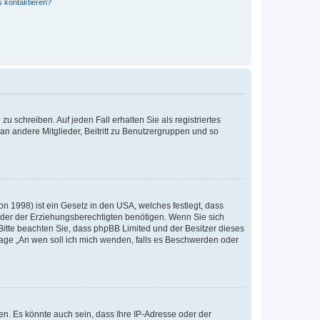
s kontaktieren?
u schreiben. Auf jeden Fall erhalten Sie als registriertes
 an andere Mitglieder, Beitritt zu Benutzergruppen und so
n 1998) ist ein Gesetz in den USA, welches festlegt, dass
der der Erziehungsberechtigten benötigen. Wenn Sie sich
e. Bitte beachten Sie, dass phpBB Limited und der Besitzer dieses
Frage „An wen soll ich mich wenden, falls es Beschwerden oder
n. Es könnte auch sein, dass Ihre IP-Adresse oder der