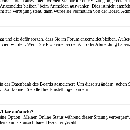
iben“ nicht auswählen, werden Sie nur für eine Sitzung angemeldet. 
„Angemeldet bleiben“ beim Anmelden auswählen. Dies ist nicht empfeh
cht zur Verfügung steht, dann wurde sie vermutlich von der Board-Admin
 hat und die dafür sorgen, dass Sie im Forum angemeldet bleiben. Auß
ktiviert wurden. Wenn Sie Probleme bei der An- oder Abmeldung haben,
n in der Datenbank des Boards gespeichert. Um diese zu ändern, gehen 
 Dort können Sie alle Ihre Einstellungen ändern.
-Liste auftaucht?
 eine Option „Meinen Online-Status während dieser Sitzung verbergen“
den dann als unsichtbarer Besucher gezählt.