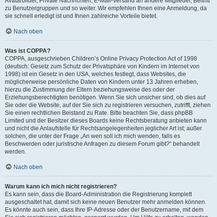
Avatarbilder, Private Nachrichten, E-Mail-Versand an andere Mitglieder, Beitritt
zu Benutzergruppen und so weiter. Wir empfehlen Ihnen eine Anmeldung, da
sie schnell erledigt ist und Ihnen zahlreiche Vorteile bietet.
Nach oben
Was ist COPPA?
COPPA, ausgeschrieben Children’s Online Privacy Protection Act of 1998
(deutsch: Gesetz zum Schutz der Privatsphäre von Kindern im Internet von
1998) ist ein Gesetz in den USA, welches festlegt, dass Websites, die
möglicherweise persönliche Daten von Kindern unter 13 Jahren erheben,
hierzu die Zustimmung der Eltern beziehungsweise des oder der
Erziehungsberechtigten benötigen. Wenn Sie sich unsicher sind, ob dies auf
Sie oder die Website, auf der Sie sich zu registrieren versuchen, zutrifft, ziehen
Sie einen rechtlichen Beistand zu Rate. Bitte beachten Sie, dass phpBB
Limited und der Besitzer dieses Boards keine Rechtsberatung anbieten kann
und nicht die Anlaufstelle für Rechtsangelegenheiten jeglicher Art ist; außer
solchen, die unter der Frage „An wen soll ich mich wenden, falls es
Beschwerden oder juristische Anfragen zu diesem Forum gibt?“ behandelt
werden.
Nach oben
Warum kann ich mich nicht registrieren?
Es kann sein, dass die Board-Administration die Registrierung komplett
ausgeschaltet hat, damit sich keine neuen Benutzer mehr anmelden können.
Es könnte auch sein, dass Ihre IP-Adresse oder der Benutzername, mit dem