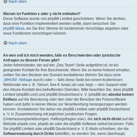
Nach oben
Warum ist Funktion x oder y nicht enthalten?
Diese Software wurde von phpBB Limited geschrieben. Wenn Sie denken,
dass eine Funktion implementiert werden sollte, dann besuchen Sie
phpBB Ideas
, wo Sie Ihre Stimme für bestehende Vorschläge abgeben oder
neue Funktionen vorschlagen können.
Nach oben
An wen soll ich mich wenden, falls es Beschwerden oder juristische
Anfragen zu diesem Forum gibt?
Jeder Administrator, der auf der „Das Team“-Seite aufgeführt ist, ist ein
geeigneter Kontakt für Ihre Beschwerde. Wenn Sie so keine Antwort erhalten,
sollten Sie den Besitzer der Domain kontaktieren (führen Sie dazu eine
„WHOIS“-Abfrage
durch) oder — falls diese Seite bei einem kostenlosen
Webhoster wie z. B. Yahoo!, free.fr, funpic.de usw. liegt — den Support oder
den Abuse-Kontakt des betreffenden Dienstes. Bitte beachten Sie, dass phpBB
Limited (phpBB.com) und phpBB Deutschland e. V. (phpBB.de)
absolut keinen
Einfluss
auf die Benutzung oder den oder die Benutzer der Forensoftware
haben und dafür in keiner Weise zur Verantwortung herangezogen werden
können. Kontaktieren Sie daher nie phpBB Limited oder phpBB Deutschland
e. V. in Zusammenhang mit jeglichen juristischen Fragen
(Unterlassungserklärungen, Haftungsfragen usw.), die
sich nicht direkt
auf die
Website phpbb.com, phpbb.de oder die phpBB-Software selbst beziehen. Falls
Sie phpBB Limited oder phpBB Deutschland e. V. E-Mails schreiben, die die
Softwarenutzung durch Dritte
betreffen, so werden Sie, wenn überhaupt,