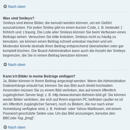
Nach oben
Was sind Smileys?
Smileys sind kleine Bilder, die benutzt werden können, um ein Gefühl
auszudrücken. Für jeden Smiley gibt es einen kurzen Code, z. B. bedeutet :)
fröhlich und :( traurig. Die Liste aller Smileys können Sie beim Verfassen eines
Beitrags sehen. Versuchen Sie bitte trotzdem, Smileys nicht zu häufig zu
benutzen, sie können einen Beitrag schnell unlesbar machen und ein
Moderator könnte deshalb Ihren Beitrag entsprechend überarbeiten oder gar
komplett löschen. Die Board-Administration kann auch die Anzahl der Smileys
begrenzen, die Sie in einem Beitrag benutzen können.
Nach oben
Kann ich Bilder in meine Beiträge einfügen?
Ja, Bilder können in Ihrem Beitrag angezeigt werden. Wenn die Administration
Dateianhänge erlaubt hat, können Sie das Bild auch direkt hochladen.
Ansonsten müssen Sie zu einem Bild verlinken, das auf einem öffentlich
zugänglichen Server liegt, z. B. http://www.domain.tld/mein-bild.gif. Sie können
weder Bilder verlinken, die sich auf Ihrem eigenen PC befinden (außer es ist
ein öffentlich zugänglicher Server), noch zu Bildern, die nur nach einer
Anmeldung verfügbar sind, z. B. Hotmail- oder Yahoo-Mailboxen, mit einem
Passwort geschützte Seiten usw. Um das Bild anzuzeigen, benutze den
BBCode-Tag „[img]“.
Nach oben