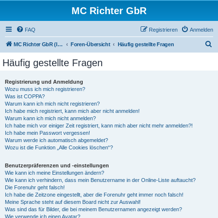
MC Richter GbR
FAQ
Registrieren
Anmelden
S
MC Richter GbR (Impressum / Datenschutz)
Foren-Übersicht
Häufig gestellte Fragen
u
Häufig gestellte Fragen
c
h
Registrierung und Anmeldung
Wozu muss ich mich registrieren?
e
Was ist COPPA?
Warum kann ich mich nicht registrieren?
Ich habe mich registriert, kann mich aber nicht anmelden!
Warum kann ich mich nicht anmelden?
Ich habe mich vor einiger Zeit registriert, kann mich aber nicht mehr anmelden?!
Ich habe mein Passwort vergessen!
Warum werde ich automatisch abgemeldet?
Wozu ist die Funktion „Alle Cookies löschen“?
Benutzerpräferenzen und -einstellungen
Wie kann ich meine Einstellungen ändern?
Wie kann ich verhindern, dass mein Benutzername in der Online-Liste auftaucht?
Die Forenuhr geht falsch!
Ich habe die Zeitzone eingestellt, aber die Forenuhr geht immer noch falsch!
Meine Sprache steht auf diesem Board nicht zur Auswahl!
Was sind das für Bilder, die bei meinem Benutzernamen angezeigt werden?
Wie verwende ich einen Avatar?