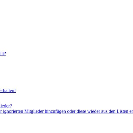
lt?
rhalten!
lieder?
er ignorierten Mitglieder hinzufügen oder diese wieder aus den Listen e