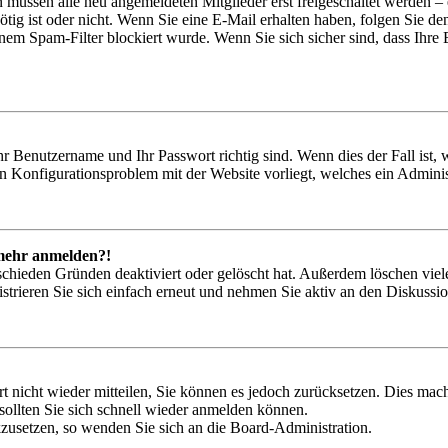
n müssen alle neu angemeldeten Mitglieder erst freigeschaltet werden – 
nötig ist oder nicht. Wenn Sie eine E-Mail erhalten haben, folgen Sie d
em Spam-Filter blockiert wurde. Wenn Sie sich sicher sind, dass Ihre
hr Benutzername und Ihr Passwort richtig sind. Wenn dies der Fall ist
ein Konfigurationsproblem mit der Website vorliegt, welches ein Adminis
t mehr anmelden?!
schieden Gründen deaktiviert oder gelöscht hat. Außerdem löschen viele
trieren Sie sich einfach erneut und nehmen Sie aktiv an den Diskussion
rt nicht wieder mitteilen, Sie können es jedoch zurücksetzen. Dies ma
ollten Sie sich schnell wieder anmelden können.
ckzusetzen, so wenden Sie sich an die Board-Administration.