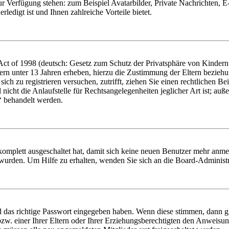
zur Verfügung stehen: zum Beispiel Avatarbilder, Private Nachrichten, 
ledigt ist und Ihnen zahlreiche Vorteile bietet.
t of 1998 (deutsch: Gesetz zum Schutz der Privatsphäre von Kindern i
ern unter 13 Jahren erheben, hierzu die Zustimmung der Eltern bezieh
e sich zu registrieren versuchen, zutrifft, ziehen Sie einen rechtlichen
icht die Anlaufstelle für Rechtsangelegenheiten jeglicher Art ist; auße
“ behandelt werden.
 komplett ausgeschaltet hat, damit sich keine neuen Benutzer mehr anme
 wurden. Um Hilfe zu erhalten, wenden Sie sich an die Board-Administr
d das richtige Passwort eingegeben haben. Wenn diese stimmen, dann 
zw. einer Ihrer Eltern oder Ihrer Erziehungsberechtigten den Anweisung