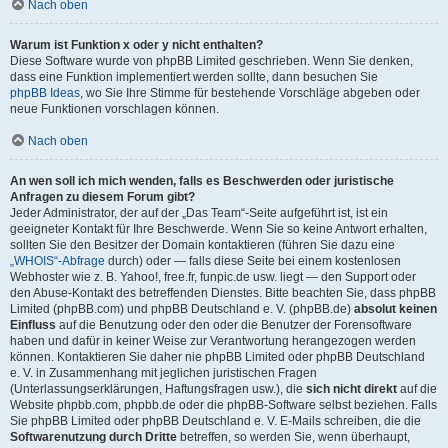
Nach oben
Warum ist Funktion x oder y nicht enthalten?
Diese Software wurde von phpBB Limited geschrieben. Wenn Sie denken,
dass eine Funktion implementiert werden sollte, dann besuchen Sie
phpBB Ideas
, wo Sie Ihre Stimme für bestehende Vorschläge abgeben oder
neue Funktionen vorschlagen können.
Nach oben
An wen soll ich mich wenden, falls es Beschwerden oder juristische
Anfragen zu diesem Forum gibt?
Jeder Administrator, der auf der „Das Team“-Seite aufgeführt ist, ist ein
geeigneter Kontakt für Ihre Beschwerde. Wenn Sie so keine Antwort erhalten,
sollten Sie den Besitzer der Domain kontaktieren (führen Sie dazu eine
„WHOIS“-Abfrage
durch) oder — falls diese Seite bei einem kostenlosen
Webhoster wie z. B. Yahoo!, free.fr, funpic.de usw. liegt — den Support oder
den Abuse-Kontakt des betreffenden Dienstes. Bitte beachten Sie, dass phpBB
Limited (phpBB.com) und phpBB Deutschland e. V. (phpBB.de)
absolut keinen
Einfluss
auf die Benutzung oder den oder die Benutzer der Forensoftware
haben und dafür in keiner Weise zur Verantwortung herangezogen werden
können. Kontaktieren Sie daher nie phpBB Limited oder phpBB Deutschland
e. V. in Zusammenhang mit jeglichen juristischen Fragen
(Unterlassungserklärungen, Haftungsfragen usw.), die
sich nicht direkt
auf die
Website phpbb.com, phpbb.de oder die phpBB-Software selbst beziehen. Falls
Sie phpBB Limited oder phpBB Deutschland e. V. E-Mails schreiben, die die
Softwarenutzung durch Dritte
betreffen, so werden Sie, wenn überhaupt,