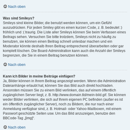
Nach oben
Was sind Smileys?
Smileys sind kleine Bilder, die benutzt werden können, um ein Gefühl
auszudrücken. Für jeden Smiley gibt es einen kurzen Code, z. B. bedeutet :)
fröhlich und :( traurig. Die Liste aller Smileys können Sie beim Verfassen eines
Beitrags sehen. Versuchen Sie bitte trotzdem, Smileys nicht zu häufig zu
benutzen, sie können einen Beitrag schnell unlesbar machen und ein
Moderator könnte deshalb Ihren Beitrag entsprechend überarbeiten oder gar
komplett löschen. Die Board-Administration kann auch die Anzahl der Smileys
begrenzen, die Sie in einem Beitrag benutzen können.
Nach oben
Kann ich Bilder in meine Beiträge einfügen?
Ja, Bilder können in Ihrem Beitrag angezeigt werden. Wenn die Administration
Dateianhänge erlaubt hat, können Sie das Bild auch direkt hochladen.
Ansonsten müssen Sie zu einem Bild verlinken, das auf einem öffentlich
zugänglichen Server liegt, z. B. http://www.domain.tld/mein-bild.gif. Sie können
weder Bilder verlinken, die sich auf Ihrem eigenen PC befinden (außer es ist
ein öffentlich zugänglicher Server), noch zu Bildern, die nur nach einer
Anmeldung verfügbar sind, z. B. Hotmail- oder Yahoo-Mailboxen, mit einem
Passwort geschützte Seiten usw. Um das Bild anzuzeigen, benutze den
BBCode-Tag „[img]“.
Nach oben