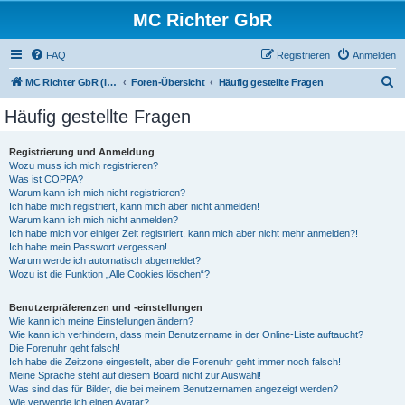
MC Richter GbR
FAQ
Registrieren
Anmelden
S
MC Richter GbR (Impressum / Datenschutz)
Foren-Übersicht
Häufig gestellte Fragen
u
Häufig gestellte Fragen
c
h
Registrierung und Anmeldung
Wozu muss ich mich registrieren?
e
Was ist COPPA?
Warum kann ich mich nicht registrieren?
Ich habe mich registriert, kann mich aber nicht anmelden!
Warum kann ich mich nicht anmelden?
Ich habe mich vor einiger Zeit registriert, kann mich aber nicht mehr anmelden?!
Ich habe mein Passwort vergessen!
Warum werde ich automatisch abgemeldet?
Wozu ist die Funktion „Alle Cookies löschen“?
Benutzerpräferenzen und -einstellungen
Wie kann ich meine Einstellungen ändern?
Wie kann ich verhindern, dass mein Benutzername in der Online-Liste auftaucht?
Die Forenuhr geht falsch!
Ich habe die Zeitzone eingestellt, aber die Forenuhr geht immer noch falsch!
Meine Sprache steht auf diesem Board nicht zur Auswahl!
Was sind das für Bilder, die bei meinem Benutzernamen angezeigt werden?
Wie verwende ich einen Avatar?