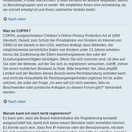
Avatarbilder, Private Nachrichten, E-Mail-Versand an andere Mitglieder, Beitritt
zu Benutzergruppen und so weiter. Wir empfehlen Ihnen eine Anmeldung, da
sie schnell erledigt ist und Ihnen zahlreiche Vorteile bietet.
Nach oben
Was ist COPPA?
COPPA, ausgeschrieben Children’s Online Privacy Protection Act of 1998
(deutsch: Gesetz zum Schutz der Privatsphäre von Kindern im Internet von
1998) ist ein Gesetz in den USA, welches festlegt, dass Websites, die
möglicherweise persönliche Daten von Kindern unter 13 Jahren erheben,
hierzu die Zustimmung der Eltern beziehungsweise des oder der
Erziehungsberechtigten benötigen. Wenn Sie sich unsicher sind, ob dies auf
Sie oder die Website, auf der Sie sich zu registrieren versuchen, zutrifft, ziehen
Sie einen rechtlichen Beistand zu Rate. Bitte beachten Sie, dass phpBB
Limited und der Besitzer dieses Boards keine Rechtsberatung anbieten kann
und nicht die Anlaufstelle für Rechtsangelegenheiten jeglicher Art ist; außer
solchen, die unter der Frage „An wen soll ich mich wenden, falls es
Beschwerden oder juristische Anfragen zu diesem Forum gibt?“ behandelt
werden.
Nach oben
Warum kann ich mich nicht registrieren?
Es kann sein, dass die Board-Administration die Registrierung komplett
ausgeschaltet hat, damit sich keine neuen Benutzer mehr anmelden können.
Es könnte auch sein, dass Ihre IP-Adresse oder der Benutzername, mit dem