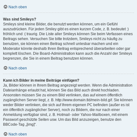
Nach oben
Was sind Smileys?
Smileys sind kleine Bilder, die benutzt werden können, um ein Gefühl
auszudrücken. Für jeden Smiley gibt es einen kurzen Code, z. B. bedeutet :)
fröhlich und :( traurig. Die Liste aller Smileys können Sie beim Verfassen eines
Beitrags sehen. Versuchen Sie bitte trotzdem, Smileys nicht zu häufig zu
benutzen, sie können einen Beitrag schnell unlesbar machen und ein
Moderator könnte deshalb Ihren Beitrag entsprechend überarbeiten oder gar
komplett löschen. Die Board-Administration kann auch die Anzahl der Smileys
begrenzen, die Sie in einem Beitrag benutzen können.
Nach oben
Kann ich Bilder in meine Beiträge einfügen?
Ja, Bilder können in Ihrem Beitrag angezeigt werden. Wenn die Administration
Dateianhänge erlaubt hat, können Sie das Bild auch direkt hochladen.
Ansonsten müssen Sie zu einem Bild verlinken, das auf einem öffentlich
zugänglichen Server liegt, z. B. http://www.domain.tld/mein-bild.gif. Sie können
weder Bilder verlinken, die sich auf Ihrem eigenen PC befinden (außer es ist
ein öffentlich zugänglicher Server), noch zu Bildern, die nur nach einer
Anmeldung verfügbar sind, z. B. Hotmail- oder Yahoo-Mailboxen, mit einem
Passwort geschützte Seiten usw. Um das Bild anzuzeigen, benutze den
BBCode-Tag „[img]“.
Nach oben