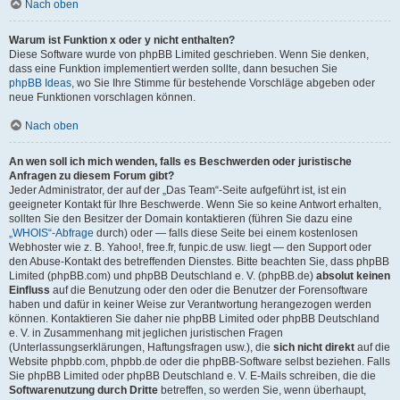
Nach oben
Warum ist Funktion x oder y nicht enthalten?
Diese Software wurde von phpBB Limited geschrieben. Wenn Sie denken,
dass eine Funktion implementiert werden sollte, dann besuchen Sie
phpBB Ideas
, wo Sie Ihre Stimme für bestehende Vorschläge abgeben oder
neue Funktionen vorschlagen können.
Nach oben
An wen soll ich mich wenden, falls es Beschwerden oder juristische
Anfragen zu diesem Forum gibt?
Jeder Administrator, der auf der „Das Team“-Seite aufgeführt ist, ist ein
geeigneter Kontakt für Ihre Beschwerde. Wenn Sie so keine Antwort erhalten,
sollten Sie den Besitzer der Domain kontaktieren (führen Sie dazu eine
„WHOIS“-Abfrage
durch) oder — falls diese Seite bei einem kostenlosen
Webhoster wie z. B. Yahoo!, free.fr, funpic.de usw. liegt — den Support oder
den Abuse-Kontakt des betreffenden Dienstes. Bitte beachten Sie, dass phpBB
Limited (phpBB.com) und phpBB Deutschland e. V. (phpBB.de)
absolut keinen
Einfluss
auf die Benutzung oder den oder die Benutzer der Forensoftware
haben und dafür in keiner Weise zur Verantwortung herangezogen werden
können. Kontaktieren Sie daher nie phpBB Limited oder phpBB Deutschland
e. V. in Zusammenhang mit jeglichen juristischen Fragen
(Unterlassungserklärungen, Haftungsfragen usw.), die
sich nicht direkt
auf die
Website phpbb.com, phpbb.de oder die phpBB-Software selbst beziehen. Falls
Sie phpBB Limited oder phpBB Deutschland e. V. E-Mails schreiben, die die
Softwarenutzung durch Dritte
betreffen, so werden Sie, wenn überhaupt,