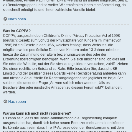
Avatarbilder, Private Nachrichten, E-Mail-Versand an andere Mitglieder, Beitritt
zu Benutzergruppen und so weiter. Wir empfehlen Ihnen eine Anmeldung, da
sie schnell erledigt ist und Ihnen zahlreiche Vorteile bietet.
Nach oben
Was ist COPPA?
COPPA, ausgeschrieben Children’s Online Privacy Protection Act of 1998
(deutsch: Gesetz zum Schutz der Privatsphäre von Kindern im Internet von
1998) ist ein Gesetz in den USA, welches festlegt, dass Websites, die
möglicherweise persönliche Daten von Kindern unter 13 Jahren erheben,
hierzu die Zustimmung der Eltern beziehungsweise des oder der
Erziehungsberechtigten benötigen. Wenn Sie sich unsicher sind, ob dies auf
Sie oder die Website, auf der Sie sich zu registrieren versuchen, zutrifft, ziehen
Sie einen rechtlichen Beistand zu Rate. Bitte beachten Sie, dass phpBB
Limited und der Besitzer dieses Boards keine Rechtsberatung anbieten kann
und nicht die Anlaufstelle für Rechtsangelegenheiten jeglicher Art ist; außer
solchen, die unter der Frage „An wen soll ich mich wenden, falls es
Beschwerden oder juristische Anfragen zu diesem Forum gibt?“ behandelt
werden.
Nach oben
Warum kann ich mich nicht registrieren?
Es kann sein, dass die Board-Administration die Registrierung komplett
ausgeschaltet hat, damit sich keine neuen Benutzer mehr anmelden können.
Es könnte auch sein, dass Ihre IP-Adresse oder der Benutzername, mit dem