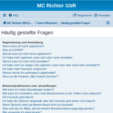
MC Richter GbR
FAQ
Registrieren
Anmelden
S
MC Richter GbR (Impressum / Datenschutz)
Foren-Übersicht
Häufig gestellte Fragen
u
Häufig gestellte Fragen
c
h
Registrierung und Anmeldung
Wozu muss ich mich registrieren?
e
Was ist COPPA?
Warum kann ich mich nicht registrieren?
Ich habe mich registriert, kann mich aber nicht anmelden!
Warum kann ich mich nicht anmelden?
Ich habe mich vor einiger Zeit registriert, kann mich aber nicht mehr anmelden?!
Ich habe mein Passwort vergessen!
Warum werde ich automatisch abgemeldet?
Wozu ist die Funktion „Alle Cookies löschen“?
Benutzerpräferenzen und -einstellungen
Wie kann ich meine Einstellungen ändern?
Wie kann ich verhindern, dass mein Benutzername in der Online-Liste auftaucht?
Die Forenuhr geht falsch!
Ich habe die Zeitzone eingestellt, aber die Forenuhr geht immer noch falsch!
Meine Sprache steht auf diesem Board nicht zur Auswahl!
Was sind das für Bilder, die bei meinem Benutzernamen angezeigt werden?
Wie verwende ich einen Avatar?