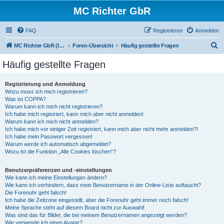
MC Richter GbR
FAQ
Registrieren
Anmelden
S
MC Richter GbR (Impressum / Datenschutz)
Foren-Übersicht
Häufig gestellte Fragen
u
Häufig gestellte Fragen
c
h
Registrierung und Anmeldung
Wozu muss ich mich registrieren?
e
Was ist COPPA?
Warum kann ich mich nicht registrieren?
Ich habe mich registriert, kann mich aber nicht anmelden!
Warum kann ich mich nicht anmelden?
Ich habe mich vor einiger Zeit registriert, kann mich aber nicht mehr anmelden?!
Ich habe mein Passwort vergessen!
Warum werde ich automatisch abgemeldet?
Wozu ist die Funktion „Alle Cookies löschen“?
Benutzerpräferenzen und -einstellungen
Wie kann ich meine Einstellungen ändern?
Wie kann ich verhindern, dass mein Benutzername in der Online-Liste auftaucht?
Die Forenuhr geht falsch!
Ich habe die Zeitzone eingestellt, aber die Forenuhr geht immer noch falsch!
Meine Sprache steht auf diesem Board nicht zur Auswahl!
Was sind das für Bilder, die bei meinem Benutzernamen angezeigt werden?
Wie verwende ich einen Avatar?