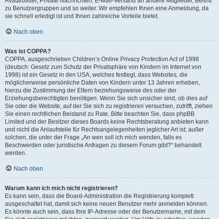
Avatarbilder, Private Nachrichten, E-Mail-Versand an andere Mitglieder, Beitritt
zu Benutzergruppen und so weiter. Wir empfehlen Ihnen eine Anmeldung, da
sie schnell erledigt ist und Ihnen zahlreiche Vorteile bietet.
Nach oben
Was ist COPPA?
COPPA, ausgeschrieben Children’s Online Privacy Protection Act of 1998
(deutsch: Gesetz zum Schutz der Privatsphäre von Kindern im Internet von
1998) ist ein Gesetz in den USA, welches festlegt, dass Websites, die
möglicherweise persönliche Daten von Kindern unter 13 Jahren erheben,
hierzu die Zustimmung der Eltern beziehungsweise des oder der
Erziehungsberechtigten benötigen. Wenn Sie sich unsicher sind, ob dies auf
Sie oder die Website, auf der Sie sich zu registrieren versuchen, zutrifft, ziehen
Sie einen rechtlichen Beistand zu Rate. Bitte beachten Sie, dass phpBB
Limited und der Besitzer dieses Boards keine Rechtsberatung anbieten kann
und nicht die Anlaufstelle für Rechtsangelegenheiten jeglicher Art ist; außer
solchen, die unter der Frage „An wen soll ich mich wenden, falls es
Beschwerden oder juristische Anfragen zu diesem Forum gibt?“ behandelt
werden.
Nach oben
Warum kann ich mich nicht registrieren?
Es kann sein, dass die Board-Administration die Registrierung komplett
ausgeschaltet hat, damit sich keine neuen Benutzer mehr anmelden können.
Es könnte auch sein, dass Ihre IP-Adresse oder der Benutzername, mit dem