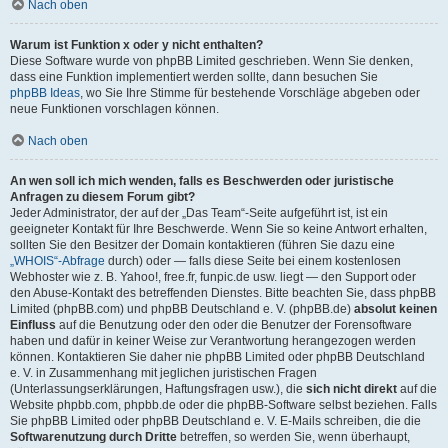
Nach oben
Warum ist Funktion x oder y nicht enthalten?
Diese Software wurde von phpBB Limited geschrieben. Wenn Sie denken,
dass eine Funktion implementiert werden sollte, dann besuchen Sie
phpBB Ideas
, wo Sie Ihre Stimme für bestehende Vorschläge abgeben oder
neue Funktionen vorschlagen können.
Nach oben
An wen soll ich mich wenden, falls es Beschwerden oder juristische
Anfragen zu diesem Forum gibt?
Jeder Administrator, der auf der „Das Team“-Seite aufgeführt ist, ist ein
geeigneter Kontakt für Ihre Beschwerde. Wenn Sie so keine Antwort erhalten,
sollten Sie den Besitzer der Domain kontaktieren (führen Sie dazu eine
„WHOIS“-Abfrage
durch) oder — falls diese Seite bei einem kostenlosen
Webhoster wie z. B. Yahoo!, free.fr, funpic.de usw. liegt — den Support oder
den Abuse-Kontakt des betreffenden Dienstes. Bitte beachten Sie, dass phpBB
Limited (phpBB.com) und phpBB Deutschland e. V. (phpBB.de)
absolut keinen
Einfluss
auf die Benutzung oder den oder die Benutzer der Forensoftware
haben und dafür in keiner Weise zur Verantwortung herangezogen werden
können. Kontaktieren Sie daher nie phpBB Limited oder phpBB Deutschland
e. V. in Zusammenhang mit jeglichen juristischen Fragen
(Unterlassungserklärungen, Haftungsfragen usw.), die
sich nicht direkt
auf die
Website phpbb.com, phpbb.de oder die phpBB-Software selbst beziehen. Falls
Sie phpBB Limited oder phpBB Deutschland e. V. E-Mails schreiben, die die
Softwarenutzung durch Dritte
betreffen, so werden Sie, wenn überhaupt,