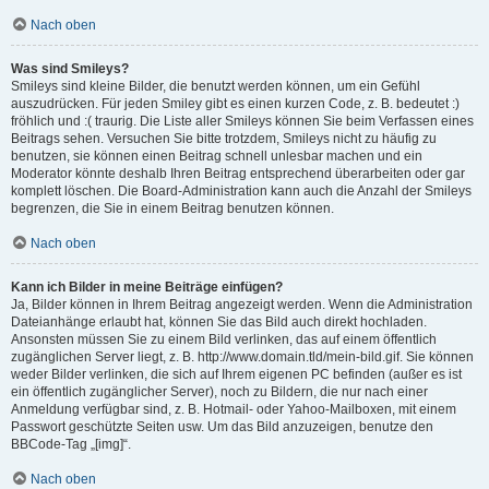
Nach oben
Was sind Smileys?
Smileys sind kleine Bilder, die benutzt werden können, um ein Gefühl
auszudrücken. Für jeden Smiley gibt es einen kurzen Code, z. B. bedeutet :)
fröhlich und :( traurig. Die Liste aller Smileys können Sie beim Verfassen eines
Beitrags sehen. Versuchen Sie bitte trotzdem, Smileys nicht zu häufig zu
benutzen, sie können einen Beitrag schnell unlesbar machen und ein
Moderator könnte deshalb Ihren Beitrag entsprechend überarbeiten oder gar
komplett löschen. Die Board-Administration kann auch die Anzahl der Smileys
begrenzen, die Sie in einem Beitrag benutzen können.
Nach oben
Kann ich Bilder in meine Beiträge einfügen?
Ja, Bilder können in Ihrem Beitrag angezeigt werden. Wenn die Administration
Dateianhänge erlaubt hat, können Sie das Bild auch direkt hochladen.
Ansonsten müssen Sie zu einem Bild verlinken, das auf einem öffentlich
zugänglichen Server liegt, z. B. http://www.domain.tld/mein-bild.gif. Sie können
weder Bilder verlinken, die sich auf Ihrem eigenen PC befinden (außer es ist
ein öffentlich zugänglicher Server), noch zu Bildern, die nur nach einer
Anmeldung verfügbar sind, z. B. Hotmail- oder Yahoo-Mailboxen, mit einem
Passwort geschützte Seiten usw. Um das Bild anzuzeigen, benutze den
BBCode-Tag „[img]“.
Nach oben