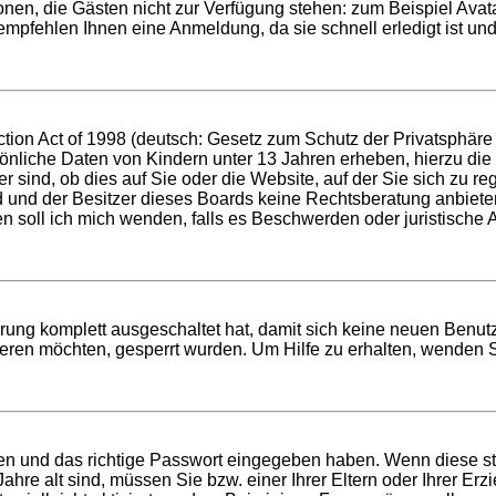
ktionen, die Gästen nicht zur Verfügung stehen: zum Beispiel Ava
 empfehlen Ihnen eine Anmeldung, da sie schnell erledigt ist und 
ion Act of 1998 (deutsch: Gesetz zum Schutz der Privatsphäre v
sönliche Daten von Kindern unter 13 Jahren erheben, hierzu di
ind, ob dies auf Sie oder die Website, auf der Sie sich zu regis
d und der Besitzer dieses Boards keine Rechtsberatung anbieten
 wen soll ich mich wenden, falls es Beschwerden oder juristisc
erung komplett ausgeschaltet hat, damit sich keine neuen Benu
eren möchten, gesperrt wurden. Um Hilfe zu erhalten, wenden S
men und das richtige Passwort eingegeben haben. Wenn diese s
Jahre alt sind, müssen Sie bzw. einer Ihrer Eltern oder Ihrer E