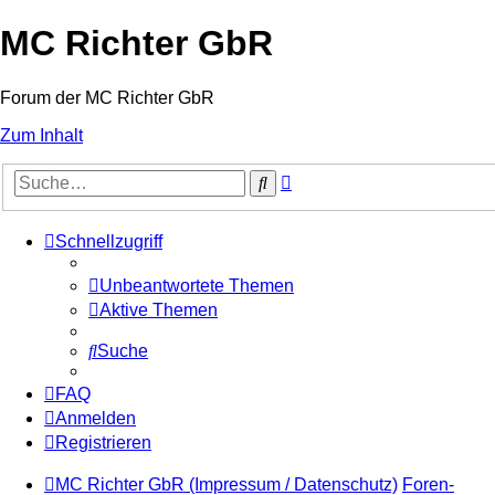
MC Richter GbR
Forum der MC Richter GbR
Zum Inhalt
Erweiterte
Suche
Suche
Schnellzugriff
Unbeantwortete Themen
Aktive Themen
Suche
FAQ
Anmelden
Registrieren
MC Richter GbR (Impressum / Datenschutz)
Foren-