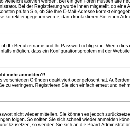
to vielleicht aktiviert werden. Bei einigen Foren müssen alle ne
trator. Bei der Registrierung wurde Ihnen mitgeteilt, ob eine Ak
onsten prüfen Sie, ob Sie Ihre E-Mail-Adresse korrekt eingege
se korrekt eingegeben wurde, dann kontaktieren Sie einen Admin
 ob Ihr Benutzername und Ihr Passwort richtig sind. Wenn dies 
nfalls möglich, dass ein Konfigurationsproblem mit der Website 
nicht mehr anmelden?!
us verschieden Gründen deaktiviert oder gelöscht hat. Außerdem
 zu verringern. Registrieren Sie sich einfach erneut und nehme
asswort nicht wieder mitteilen, Sie können es jedoch zurücksetz
gen folgen. So sollten Sie sich schnell wieder anmelden könn
 zurückzusetzen, so wenden Sie sich an die Board-Administration