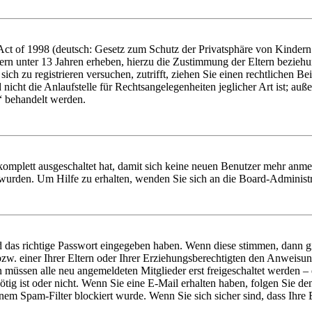
t of 1998 (deutsch: Gesetz zum Schutz der Privatsphäre von Kindern i
ern unter 13 Jahren erheben, hierzu die Zustimmung der Eltern bezieh
e sich zu registrieren versuchen, zutrifft, ziehen Sie einen rechtlichen
icht die Anlaufstelle für Rechtsangelegenheiten jeglicher Art ist; auße
“ behandelt werden.
 komplett ausgeschaltet hat, damit sich keine neuen Benutzer mehr anme
 wurden. Um Hilfe zu erhalten, wenden Sie sich an die Board-Administr
d das richtige Passwort eingegeben haben. Wenn diese stimmen, dann 
zw. einer Ihrer Eltern oder Ihrer Erziehungsberechtigten den Anweisung
n müssen alle neu angemeldeten Mitglieder erst freigeschaltet werden – 
nötig ist oder nicht. Wenn Sie eine E-Mail erhalten haben, folgen Sie d
em Spam-Filter blockiert wurde. Wenn Sie sich sicher sind, dass Ihre