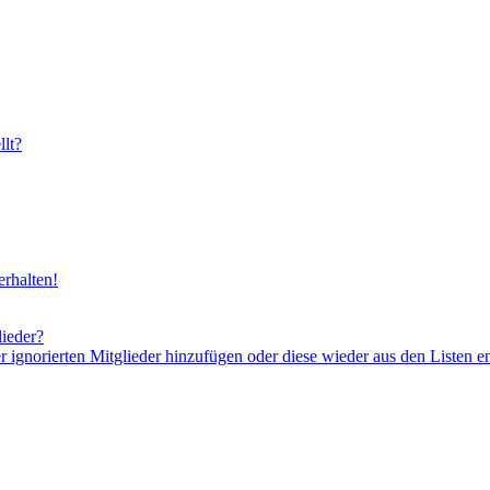
lt?
rhalten!
lieder?
er ignorierten Mitglieder hinzufügen oder diese wieder aus den Listen e