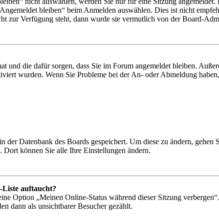
iben“ nicht auswählen, werden Sie nur für eine Sitzung angemeldet. 
„Angemeldet bleiben“ beim Anmelden auswählen. Dies ist nicht empfeh
cht zur Verfügung steht, dann wurde sie vermutlich von der Board-Admin
 hat und die dafür sorgen, dass Sie im Forum angemeldet bleiben. Auß
ktiviert wurden. Wenn Sie Probleme bei der An- oder Abmeldung haben,
n in der Datenbank des Boards gespeichert. Um diese zu ändern, gehen 
 Dort können Sie alle Ihre Einstellungen ändern.
-Liste auftaucht?
 eine Option „Meinen Online-Status während dieser Sitzung verbergen“
den dann als unsichtbarer Besucher gezählt.