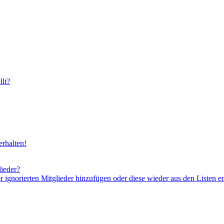
lt?
rhalten!
lieder?
er ignorierten Mitglieder hinzufügen oder diese wieder aus den Listen e