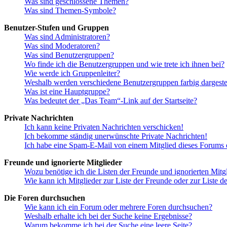
Was sind geschlossene Themen?
Was sind Themen-Symbole?
Benutzer-Stufen und Gruppen
Was sind Administratoren?
Was sind Moderatoren?
Was sind Benutzergruppen?
Wo finde ich die Benutzergruppen und wie trete ich ihnen bei?
Wie werde ich Gruppenleiter?
Weshalb werden verschiedene Benutzergruppen farbig dargestel
Was ist eine Hauptgruppe?
Was bedeutet der „Das Team“-Link auf der Startseite?
Private Nachrichten
Ich kann keine Privaten Nachrichten verschicken!
Ich bekomme ständig unerwünschte Private Nachrichten!
Ich habe eine Spam-E-Mail von einem Mitglied dieses Forums e
Freunde und ignorierte Mitglieder
Wozu benötige ich die Listen der Freunde und ignorierten Mitg
Wie kann ich Mitglieder zur Liste der Freunde oder zur Liste d
Die Foren durchsuchen
Wie kann ich ein Forum oder mehrere Foren durchsuchen?
Weshalb erhalte ich bei der Suche keine Ergebnisse?
Warum bekomme ich bei der Suche eine leere Seite?