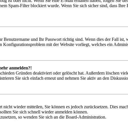
nötig ist oder nicht. Wenn Sie eine E-Mail erhalten haben, folgen Sie d
em Spam-Filter blockiert wurde. Wenn Sie sich sicher sind, dass Ihre
hr Benutzername und Ihr Passwort richtig sind. Wenn dies der Fall ist
ein Konfigurationsproblem mit der Website vorliegt, welches ein Adminis
t mehr anmelden?!
schieden Gründen deaktiviert oder gelöscht hat. Außerdem löschen viele
trieren Sie sich einfach erneut und nehmen Sie aktiv an den Diskussion
rt nicht wieder mitteilen, Sie können es jedoch zurücksetzen. Dies ma
ollten Sie sich schnell wieder anmelden können.
ckzusetzen, so wenden Sie sich an die Board-Administration.