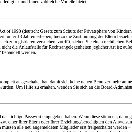
ledigt ist und Ihnen zahlreiche Vorteile bietet.
t of 1998 (deutsch: Gesetz zum Schutz der Privatsphäre von Kindern i
ern unter 13 Jahren erheben, hierzu die Zustimmung der Eltern bezieh
e sich zu registrieren versuchen, zutrifft, ziehen Sie einen rechtlichen
icht die Anlaufstelle für Rechtsangelegenheiten jeglicher Art ist; auße
“ behandelt werden.
 komplett ausgeschaltet hat, damit sich keine neuen Benutzer mehr anme
 wurden. Um Hilfe zu erhalten, wenden Sie sich an die Board-Administr
d das richtige Passwort eingegeben haben. Wenn diese stimmen, dann 
zw. einer Ihrer Eltern oder Ihrer Erziehungsberechtigten den Anweisung
n müssen alle neu angemeldeten Mitglieder erst freigeschaltet werden – 