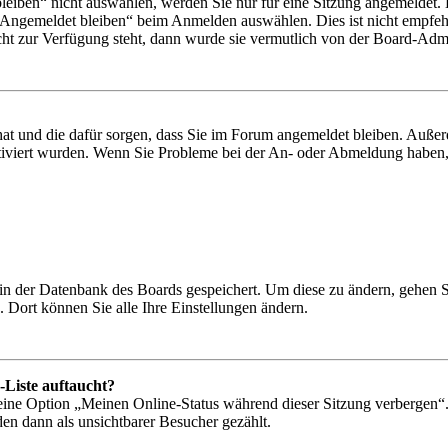
iben“ nicht auswählen, werden Sie nur für eine Sitzung angemeldet. 
„Angemeldet bleiben“ beim Anmelden auswählen. Dies ist nicht empfeh
cht zur Verfügung steht, dann wurde sie vermutlich von der Board-Admin
 hat und die dafür sorgen, dass Sie im Forum angemeldet bleiben. Auß
ktiviert wurden. Wenn Sie Probleme bei der An- oder Abmeldung haben,
n in der Datenbank des Boards gespeichert. Um diese zu ändern, gehen 
 Dort können Sie alle Ihre Einstellungen ändern.
-Liste auftaucht?
 eine Option „Meinen Online-Status während dieser Sitzung verbergen“
den dann als unsichtbarer Besucher gezählt.