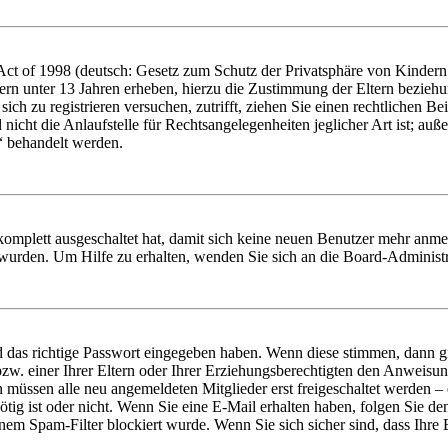
t of 1998 (deutsch: Gesetz zum Schutz der Privatsphäre von Kindern i
ern unter 13 Jahren erheben, hierzu die Zustimmung der Eltern bezieh
e sich zu registrieren versuchen, zutrifft, ziehen Sie einen rechtlichen
icht die Anlaufstelle für Rechtsangelegenheiten jeglicher Art ist; auße
“ behandelt werden.
 komplett ausgeschaltet hat, damit sich keine neuen Benutzer mehr anme
 wurden. Um Hilfe zu erhalten, wenden Sie sich an die Board-Administr
d das richtige Passwort eingegeben haben. Wenn diese stimmen, dann 
zw. einer Ihrer Eltern oder Ihrer Erziehungsberechtigten den Anweisung
n müssen alle neu angemeldeten Mitglieder erst freigeschaltet werden – 
nötig ist oder nicht. Wenn Sie eine E-Mail erhalten haben, folgen Sie d
em Spam-Filter blockiert wurde. Wenn Sie sich sicher sind, dass Ihre