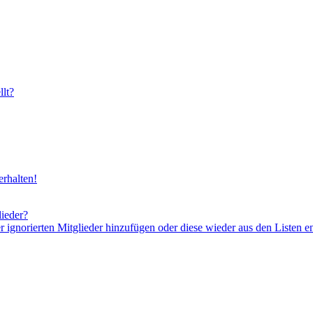
lt?
rhalten!
lieder?
er ignorierten Mitglieder hinzufügen oder diese wieder aus den Listen e