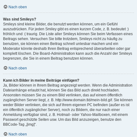
Nach oben
Was sind Smileys?
Smileys sind kleine Bilder, die benutzt werden können, um ein Gefühl
auszudrücken. Für jeden Smiley gibt es einen kurzen Code, z. B. bedeutet :)
fröhlich und :( traurig. Die Liste aller Smileys können Sie beim Verfassen eines
Beitrags sehen. Versuchen Sie bitte trotzdem, Smileys nicht zu häufig zu
benutzen, sie können einen Beitrag schnell unlesbar machen und ein
Moderator könnte deshalb Ihren Beitrag entsprechend überarbeiten oder gar
komplett löschen. Die Board-Administration kann auch die Anzahl der Smileys
begrenzen, die Sie in einem Beitrag benutzen können.
Nach oben
Kann ich Bilder in meine Beiträge einfügen?
Ja, Bilder können in Ihrem Beitrag angezeigt werden. Wenn die Administration
Dateianhänge erlaubt hat, können Sie das Bild auch direkt hochladen.
Ansonsten müssen Sie zu einem Bild verlinken, das auf einem öffentlich
zugänglichen Server liegt, z. B. http://www.domain.tld/mein-bild.gif. Sie können
weder Bilder verlinken, die sich auf Ihrem eigenen PC befinden (außer es ist
ein öffentlich zugänglicher Server), noch zu Bildern, die nur nach einer
Anmeldung verfügbar sind, z. B. Hotmail- oder Yahoo-Mailboxen, mit einem
Passwort geschützte Seiten usw. Um das Bild anzuzeigen, benutze den
BBCode-Tag „[img]“.
Nach oben