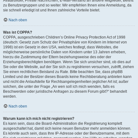
Avatarbilder, Private Nachrichten, E-Mail-Versand an andere Mitglieder, Beitritt
zu Benutzergruppen und so weiter. Wir empfehlen Ihnen eine Anmeldung, da
sie schnell erledigt ist und Ihnen zahlreiche Vorteile bietet.
Nach oben
Was ist COPPA?
COPPA, ausgeschrieben Children’s Online Privacy Protection Act of 1998
(deutsch: Gesetz zum Schutz der Privatsphäre von Kindern im Internet von
1998) ist ein Gesetz in den USA, welches festlegt, dass Websites, die
möglicherweise persönliche Daten von Kindern unter 13 Jahren erheben,
hierzu die Zustimmung der Eltern beziehungsweise des oder der
Erziehungsberechtigten benötigen. Wenn Sie sich unsicher sind, ob dies auf
Sie oder die Website, auf der Sie sich zu registrieren versuchen, zutrifft, ziehen
Sie einen rechtlichen Beistand zu Rate. Bitte beachten Sie, dass phpBB
Limited und der Besitzer dieses Boards keine Rechtsberatung anbieten kann
und nicht die Anlaufstelle für Rechtsangelegenheiten jeglicher Art ist; außer
solchen, die unter der Frage „An wen soll ich mich wenden, falls es
Beschwerden oder juristische Anfragen zu diesem Forum gibt?“ behandelt
werden.
Nach oben
Warum kann ich mich nicht registrieren?
Es kann sein, dass die Board-Administration die Registrierung komplett
ausgeschaltet hat, damit sich keine neuen Benutzer mehr anmelden können.
Es könnte auch sein, dass Ihre IP-Adresse oder der Benutzername, mit dem