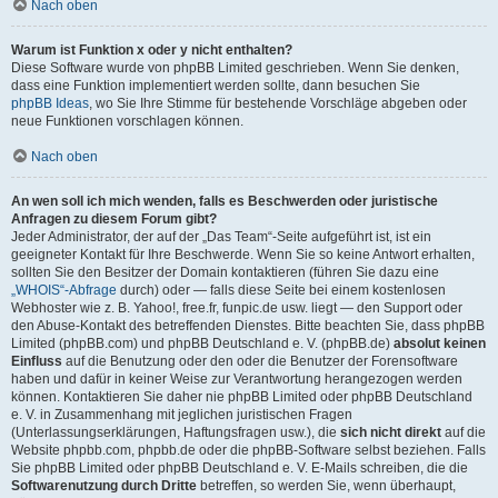
Nach oben
Warum ist Funktion x oder y nicht enthalten?
Diese Software wurde von phpBB Limited geschrieben. Wenn Sie denken,
dass eine Funktion implementiert werden sollte, dann besuchen Sie
phpBB Ideas
, wo Sie Ihre Stimme für bestehende Vorschläge abgeben oder
neue Funktionen vorschlagen können.
Nach oben
An wen soll ich mich wenden, falls es Beschwerden oder juristische
Anfragen zu diesem Forum gibt?
Jeder Administrator, der auf der „Das Team“-Seite aufgeführt ist, ist ein
geeigneter Kontakt für Ihre Beschwerde. Wenn Sie so keine Antwort erhalten,
sollten Sie den Besitzer der Domain kontaktieren (führen Sie dazu eine
„WHOIS“-Abfrage
durch) oder — falls diese Seite bei einem kostenlosen
Webhoster wie z. B. Yahoo!, free.fr, funpic.de usw. liegt — den Support oder
den Abuse-Kontakt des betreffenden Dienstes. Bitte beachten Sie, dass phpBB
Limited (phpBB.com) und phpBB Deutschland e. V. (phpBB.de)
absolut keinen
Einfluss
auf die Benutzung oder den oder die Benutzer der Forensoftware
haben und dafür in keiner Weise zur Verantwortung herangezogen werden
können. Kontaktieren Sie daher nie phpBB Limited oder phpBB Deutschland
e. V. in Zusammenhang mit jeglichen juristischen Fragen
(Unterlassungserklärungen, Haftungsfragen usw.), die
sich nicht direkt
auf die
Website phpbb.com, phpbb.de oder die phpBB-Software selbst beziehen. Falls
Sie phpBB Limited oder phpBB Deutschland e. V. E-Mails schreiben, die die
Softwarenutzung durch Dritte
betreffen, so werden Sie, wenn überhaupt,