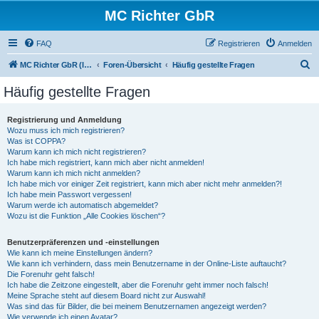
MC Richter GbR
FAQ
Registrieren
Anmelden
S
MC Richter GbR (Impressum / Datenschutz)
Foren-Übersicht
Häufig gestellte Fragen
u
Häufig gestellte Fragen
c
h
Registrierung und Anmeldung
Wozu muss ich mich registrieren?
e
Was ist COPPA?
Warum kann ich mich nicht registrieren?
Ich habe mich registriert, kann mich aber nicht anmelden!
Warum kann ich mich nicht anmelden?
Ich habe mich vor einiger Zeit registriert, kann mich aber nicht mehr anmelden?!
Ich habe mein Passwort vergessen!
Warum werde ich automatisch abgemeldet?
Wozu ist die Funktion „Alle Cookies löschen“?
Benutzerpräferenzen und -einstellungen
Wie kann ich meine Einstellungen ändern?
Wie kann ich verhindern, dass mein Benutzername in der Online-Liste auftaucht?
Die Forenuhr geht falsch!
Ich habe die Zeitzone eingestellt, aber die Forenuhr geht immer noch falsch!
Meine Sprache steht auf diesem Board nicht zur Auswahl!
Was sind das für Bilder, die bei meinem Benutzernamen angezeigt werden?
Wie verwende ich einen Avatar?