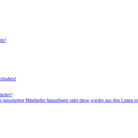
lt?
rhalten!
lieder?
er ignorierten Mitglieder hinzufügen oder diese wieder aus den Listen e