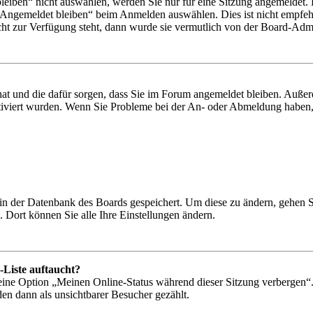
iben“ nicht auswählen, werden Sie nur für eine Sitzung angemeldet. 
„Angemeldet bleiben“ beim Anmelden auswählen. Dies ist nicht empfeh
cht zur Verfügung steht, dann wurde sie vermutlich von der Board-Admin
 hat und die dafür sorgen, dass Sie im Forum angemeldet bleiben. Auß
ktiviert wurden. Wenn Sie Probleme bei der An- oder Abmeldung haben,
n in der Datenbank des Boards gespeichert. Um diese zu ändern, gehen 
 Dort können Sie alle Ihre Einstellungen ändern.
-Liste auftaucht?
 eine Option „Meinen Online-Status während dieser Sitzung verbergen“
den dann als unsichtbarer Besucher gezählt.