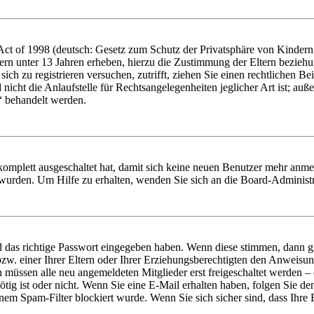
t of 1998 (deutsch: Gesetz zum Schutz der Privatsphäre von Kindern i
ern unter 13 Jahren erheben, hierzu die Zustimmung der Eltern bezieh
e sich zu registrieren versuchen, zutrifft, ziehen Sie einen rechtlichen
icht die Anlaufstelle für Rechtsangelegenheiten jeglicher Art ist; auße
“ behandelt werden.
 komplett ausgeschaltet hat, damit sich keine neuen Benutzer mehr anme
 wurden. Um Hilfe zu erhalten, wenden Sie sich an die Board-Administr
d das richtige Passwort eingegeben haben. Wenn diese stimmen, dann 
zw. einer Ihrer Eltern oder Ihrer Erziehungsberechtigten den Anweisung
n müssen alle neu angemeldeten Mitglieder erst freigeschaltet werden – 
nötig ist oder nicht. Wenn Sie eine E-Mail erhalten haben, folgen Sie d
em Spam-Filter blockiert wurde. Wenn Sie sich sicher sind, dass Ihre