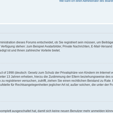
Wie kann ich einen Administrator des Board
nistration dieses Forums entscheidet, ob Sie registriert sein müssen, um Beiträge z
ur Verfügung stehen: zum Beispiel Avatarbilder, Private Nachrichten, E-Mail-Versand
igt ist und Ihnen zahlreiche Vorteile bietet.
t of 1998 (deutsch: Gesetz zum Schutz der Privatsphäre von Kindern im Internet vo
unter 13 Jahren erheben, hierzu die Zustimmung der Eltern beziehungsweise des o
h zu registrieren versuchen, zutrifft, ziehen Sie einen rechtlichen Beistand zu Rat
stelle für Rechtsangelegenheiten jeglicher Art ist; außer solchen, die unter der 
.
 komplett ausgeschaltet hat, damit sich keine neuen Benutzer mehr anmelden könne