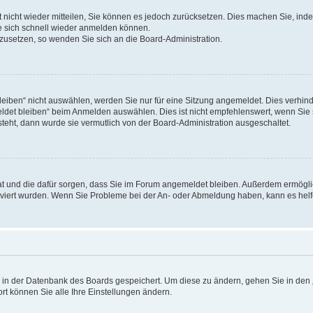
rt nicht wieder mitteilen, Sie können es jedoch zurücksetzen. Dies machen Sie, in
e sich schnell wieder anmelden können.
ckzusetzen, so wenden Sie sich an die Board-Administration.
ben“ nicht auswählen, werden Sie nur für eine Sitzung angemeldet. Dies verhinde
et bleiben“ beim Anmelden auswählen. Dies ist nicht empfehlenswert, wenn Sie s
steht, dann wurde sie vermutlich von der Board-Administration ausgeschaltet.
 hat und die dafür sorgen, dass Sie im Forum angemeldet bleiben. Außerdem ermögl
ktiviert wurden. Wenn Sie Probleme bei der An- oder Abmeldung haben, kann es hel
en in der Datenbank des Boards gespeichert. Um diese zu ändern, gehen Sie in den 
rt können Sie alle Ihre Einstellungen ändern.