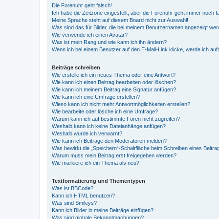
Die Forenuhr geht falsch!
Ich habe die Zeitzone eingestellt, aber die Forenuhr geht immer noch f
Meine Sprache steht auf diesem Board nicht zur Auswahl!
Was sind das für Bilder, die bei meinem Benutzernamen angezeigt we
Wie verwende ich einen Avatar?
Was ist mein Rang und wie kann ich ihn ändern?
Wenn ich bei einem Benutzer auf den E-Mail-Link klicke, werde ich au
Beiträge schreiben
Wie erstelle ich ein neues Thema oder eine Antwort?
Wie kann ich einen Beitrag bearbeiten oder löschen?
Wie kann ich meinem Beitrag eine Signatur anfügen?
Wie kann ich eine Umfrage erstellen?
Wieso kann ich nicht mehr Antwortmöglichkeiten erstellen?
Wie bearbeite oder lösche ich eine Umfrage?
Warum kann ich auf bestimmte Foren nicht zugreifen?
Weshalb kann ich keine Dateianhänge anfügen?
Weshalb wurde ich verwarnt?
Wie kann ich Beiträge den Moderatoren melden?
Was bewirkt die „Speichern“-Schaltfläche beim Schreiben eines Beitra
Warum muss mein Beitrag erst freigegeben werden?
Wie markiere ich ein Thema als neu?
Textformatierung und Thementypen
Was ist BBCode?
Kann ich HTML benutzen?
Was sind Smileys?
Kann ich Bilder in meine Beiträge einfügen?
Was sind globale Bekanntmachungen?