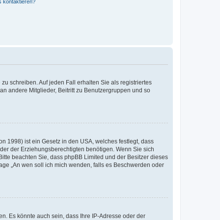
s kontaktieren?
u schreiben. Auf jeden Fall erhalten Sie als registriertes
 an andere Mitglieder, Beitritt zu Benutzergruppen und so
n 1998) ist ein Gesetz in den USA, welches festlegt, dass
der der Erziehungsberechtigten benötigen. Wenn Sie sich
e. Bitte beachten Sie, dass phpBB Limited und der Besitzer dieses
Frage „An wen soll ich mich wenden, falls es Beschwerden oder
n. Es könnte auch sein, dass Ihre IP-Adresse oder der