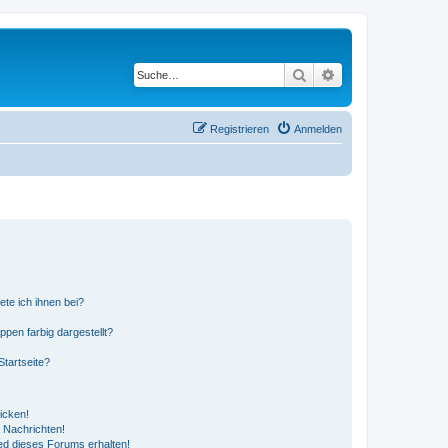
Suche
Erweiterte Suche
Registrieren
Anmelden
ete ich ihnen bei?
en farbig dargestellt?
tartseite?
icken!
 Nachrichten!
ed dieses Forums erhalten!