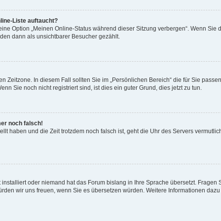
ine-Liste auftaucht?
 eine Option „Meinen Online-Status während dieser Sitzung verbergen“. Wenn Sie d
rden dann als unsichtbarer Besucher gezählt.
n Zeitzone. In diesem Fall sollten Sie im „Persönlichen Bereich“ die für Sie passend
 Sie noch nicht registriert sind, ist dies ein guter Grund, dies jetzt zu tun.
mer noch falsch!
ellt haben und die Zeit trotzdem noch falsch ist, geht die Uhr des Servers vermutlic
 installiert oder niemand hat das Forum bislang in Ihre Sprache übersetzt. Fragen 
t, würden wir uns freuen, wenn Sie es übersetzen würden. Weitere Informationen da