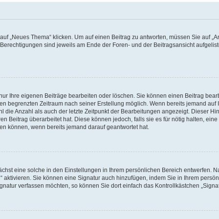
f „Neues Thema“ klicken. Um auf einen Beitrag zu antworten, müssen Sie auf „Ant
e Berechtigungen sind jeweils am Ende der Foren- und der Beitragsansicht aufgeliste
nur Ihre eigenen Beiträge bearbeiten oder löschen. Sie können einen Beitrag bear
nen begrenzten Zeitraum nach seiner Erstellung möglich. Wenn bereits jemand auf Ih
 die Anzahl als auch der letzte Zeitpunkt der Bearbeitungen angezeigt. Dieser Hi
 Beitrag überarbeitet hat. Diese können jedoch, falls sie es für nötig halten, eine 
hen können, wenn bereits jemand darauf geantwortet hat.
hst eine solche in den Einstellungen in Ihrem persönlichen Bereich entwerfen. Na
 aktivieren. Sie können eine Signatur auch hinzufügen, indem Sie in Ihrem persö
gnatur verfassen möchten, so können Sie dort einfach das Kontrollkästchen „Signa