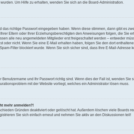
 wurden. Um Hilfe zu erhalten, wenden Sie sich an die Board-Administration.
nd das richtige Passwort eingegeben haben. Wenn diese stimmen, dann gibt es zw
Ihrer Eltern oder Ihrer Erziehungsberechtigten den Anweisungen folgen, die Sie erh
üssen alle neu angemeldeten Mitglieder erst freigeschaltet werden – entweder müsse
 ist oder nicht. Wenn Sie eine E-Mail erhalten haben, folgen Sie den dort enthalte
pam-Filter blockiert wurde. Wenn Sie sich sicher sind, dass Ihre E-Mail-Adresse 
hr Benutzername und Ihr Passwort richtig sind. Wenn dies der Fall ist, wenden Sie
gurationsproblem mit der Website vorliegt, welches ein Administrator lösen muss.
icht mehr anmelden?!
schieden Gründen deaktiviert oder gelöscht hat. Außerdem löschen viele Boards reg
strieren Sie sich einfach erneut und nehmen Sie aktiv an den Diskussionen teil!