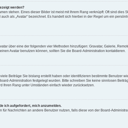
gezeigt werden?
men stehen. Eines dieser Bilder ist meist mit Ihrem Rang verknüpft: Oft sind dies S
auch als „Avatar“ bezeichnet. Es handelt sich hierbei in der Regel um ein persönl
 Avatar über eine der folgenden vier Methoden hinzufügen: Gravatar, Galerie, Rem
inen Avatar benutzen können, sollten Sie die Board-Administration kontaktieren.
iele Beiträge Sie bislang erstellt haben oder identifizieren bestimmte Benutzer
 Board-Administration festgelegt wurden. Bitte schreiben Sie keine sinnlosen Beit
wird Ihren Rang unter Umständen einfach wieder zurücksetzen.
rde ich aufgefordert, mich anzumelden.
ion für Nachrichten an andere Benutzer nutzen, falls diese von der Board-Administ