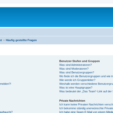
ht
Häufig gestellte Fragen
Benutzer-Stufen und Gruppen
Was sind Administratoren?
Was sind Moderatoren?
Was sind Benutzergruppen?
Wo finde ich die Benutzergruppen und wie tr
Wie werde ich Gruppenleiter?
anmelden?!
Weshalb werden verschiedene Benutzergrupp
Was ist eine Hauptgruppe?
Was bedeutet der „Das Team“-Link auf der S
Private Nachrichten
Ich kann keine Privaten Nachrichten versch
Ich bekomme ständig unerwünschte Private
auftaucht?
Ich habe eine Spam-E-Mail von einem Mitgli