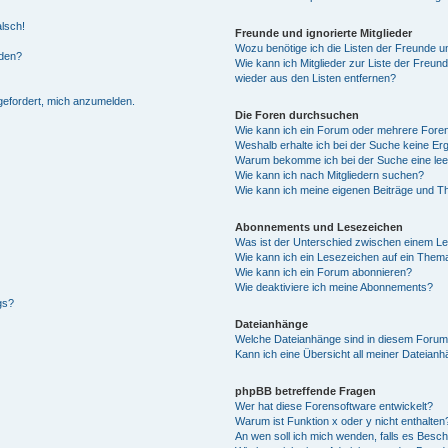
alsch!
Freunde und ignorierte Mitglieder
Wozu benötige ich die Listen der Freunde un
rden?
Wie kann ich Mitglieder zur Liste der Freund
wieder aus den Listen entfernen?
fgefordert, mich anzumelden.
Die Foren durchsuchen
Wie kann ich ein Forum oder mehrere For
Weshalb erhalte ich bei der Suche keine Er
Warum bekomme ich bei der Suche eine lee
Wie kann ich nach Mitgliedern suchen?
Wie kann ich meine eigenen Beiträge und T
Abonnements und Lesezeichen
Was ist der Unterschied zwischen einem L
Wie kann ich ein Lesezeichen auf ein Them
Wie kann ich ein Forum abonnieren?
Wie deaktiviere ich meine Abonnements?
gs?
Dateianhänge
Welche Dateianhänge sind in diesem Forum
Kann ich eine Übersicht all meiner Dateian
phpBB betreffende Fragen
Wer hat diese Forensoftware entwickelt?
Warum ist Funktion x oder y nicht enthalten
An wen soll ich mich wenden, falls es Besc