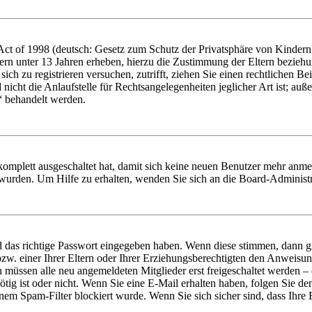
t of 1998 (deutsch: Gesetz zum Schutz der Privatsphäre von Kindern i
ern unter 13 Jahren erheben, hierzu die Zustimmung der Eltern bezieh
e sich zu registrieren versuchen, zutrifft, ziehen Sie einen rechtlichen
icht die Anlaufstelle für Rechtsangelegenheiten jeglicher Art ist; auße
“ behandelt werden.
 komplett ausgeschaltet hat, damit sich keine neuen Benutzer mehr anme
 wurden. Um Hilfe zu erhalten, wenden Sie sich an die Board-Administr
d das richtige Passwort eingegeben haben. Wenn diese stimmen, dann 
zw. einer Ihrer Eltern oder Ihrer Erziehungsberechtigten den Anweisung
n müssen alle neu angemeldeten Mitglieder erst freigeschaltet werden – 
nötig ist oder nicht. Wenn Sie eine E-Mail erhalten haben, folgen Sie d
em Spam-Filter blockiert wurde. Wenn Sie sich sicher sind, dass Ihre