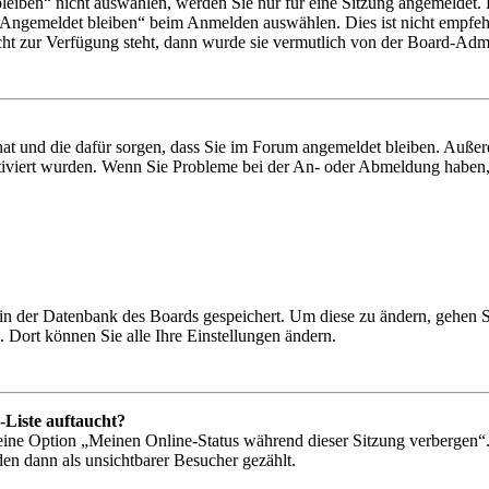
iben“ nicht auswählen, werden Sie nur für eine Sitzung angemeldet. 
„Angemeldet bleiben“ beim Anmelden auswählen. Dies ist nicht empfeh
cht zur Verfügung steht, dann wurde sie vermutlich von der Board-Admin
 hat und die dafür sorgen, dass Sie im Forum angemeldet bleiben. Auß
ktiviert wurden. Wenn Sie Probleme bei der An- oder Abmeldung haben,
n in der Datenbank des Boards gespeichert. Um diese zu ändern, gehen 
 Dort können Sie alle Ihre Einstellungen ändern.
-Liste auftaucht?
 eine Option „Meinen Online-Status während dieser Sitzung verbergen“
den dann als unsichtbarer Besucher gezählt.