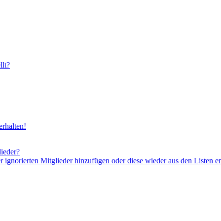
lt?
rhalten!
lieder?
er ignorierten Mitglieder hinzufügen oder diese wieder aus den Listen e