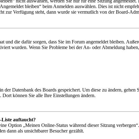
iben“ nicht auswählen, werden Sie nur für eine Sitzung angemeldet. 
„Angemeldet bleiben“ beim Anmelden auswählen. Dies ist nicht empfeh
cht zur Verfügung steht, dann wurde sie vermutlich von der Board-Admin
 hat und die dafür sorgen, dass Sie im Forum angemeldet bleiben. Auß
ktiviert wurden. Wenn Sie Probleme bei der An- oder Abmeldung haben,
n in der Datenbank des Boards gespeichert. Um diese zu ändern, gehen 
 Dort können Sie alle Ihre Einstellungen ändern.
-Liste auftaucht?
 eine Option „Meinen Online-Status während dieser Sitzung verbergen“
den dann als unsichtbarer Besucher gezählt.