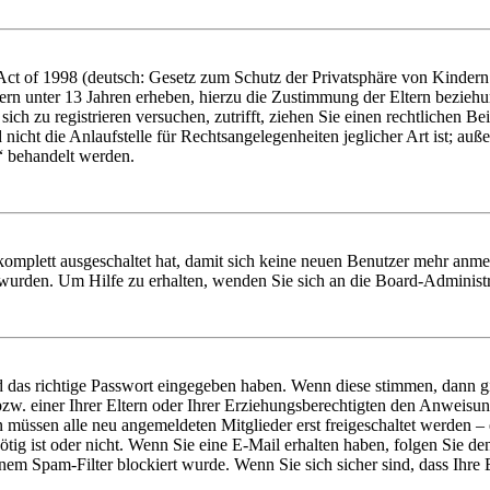
t of 1998 (deutsch: Gesetz zum Schutz der Privatsphäre von Kindern i
ern unter 13 Jahren erheben, hierzu die Zustimmung der Eltern bezieh
e sich zu registrieren versuchen, zutrifft, ziehen Sie einen rechtlichen
icht die Anlaufstelle für Rechtsangelegenheiten jeglicher Art ist; auße
“ behandelt werden.
 komplett ausgeschaltet hat, damit sich keine neuen Benutzer mehr anme
 wurden. Um Hilfe zu erhalten, wenden Sie sich an die Board-Administr
d das richtige Passwort eingegeben haben. Wenn diese stimmen, dann 
zw. einer Ihrer Eltern oder Ihrer Erziehungsberechtigten den Anweisung
n müssen alle neu angemeldeten Mitglieder erst freigeschaltet werden – 
nötig ist oder nicht. Wenn Sie eine E-Mail erhalten haben, folgen Sie d
em Spam-Filter blockiert wurde. Wenn Sie sich sicher sind, dass Ihre