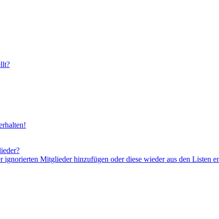
lt?
rhalten!
lieder?
er ignorierten Mitglieder hinzufügen oder diese wieder aus den Listen e