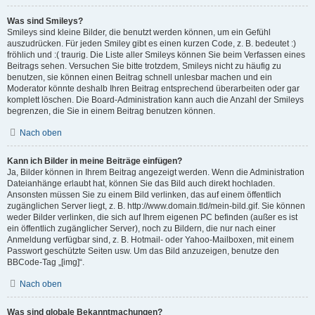
Was sind Smileys?
Smileys sind kleine Bilder, die benutzt werden können, um ein Gefühl
auszudrücken. Für jeden Smiley gibt es einen kurzen Code, z. B. bedeutet :)
fröhlich und :( traurig. Die Liste aller Smileys können Sie beim Verfassen eines
Beitrags sehen. Versuchen Sie bitte trotzdem, Smileys nicht zu häufig zu
benutzen, sie können einen Beitrag schnell unlesbar machen und ein
Moderator könnte deshalb Ihren Beitrag entsprechend überarbeiten oder gar
komplett löschen. Die Board-Administration kann auch die Anzahl der Smileys
begrenzen, die Sie in einem Beitrag benutzen können.
Nach oben
Kann ich Bilder in meine Beiträge einfügen?
Ja, Bilder können in Ihrem Beitrag angezeigt werden. Wenn die Administration
Dateianhänge erlaubt hat, können Sie das Bild auch direkt hochladen.
Ansonsten müssen Sie zu einem Bild verlinken, das auf einem öffentlich
zugänglichen Server liegt, z. B. http://www.domain.tld/mein-bild.gif. Sie können
weder Bilder verlinken, die sich auf Ihrem eigenen PC befinden (außer es ist
ein öffentlich zugänglicher Server), noch zu Bildern, die nur nach einer
Anmeldung verfügbar sind, z. B. Hotmail- oder Yahoo-Mailboxen, mit einem
Passwort geschützte Seiten usw. Um das Bild anzuzeigen, benutze den
BBCode-Tag „[img]“.
Nach oben
Was sind globale Bekanntmachungen?