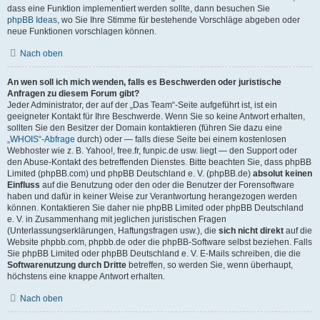
dass eine Funktion implementiert werden sollte, dann besuchen Sie
phpBB Ideas
, wo Sie Ihre Stimme für bestehende Vorschläge abgeben oder
neue Funktionen vorschlagen können.
Nach oben
An wen soll ich mich wenden, falls es Beschwerden oder juristische
Anfragen zu diesem Forum gibt?
Jeder Administrator, der auf der „Das Team“-Seite aufgeführt ist, ist ein
geeigneter Kontakt für Ihre Beschwerde. Wenn Sie so keine Antwort erhalten,
sollten Sie den Besitzer der Domain kontaktieren (führen Sie dazu eine
„WHOIS“-Abfrage
durch) oder — falls diese Seite bei einem kostenlosen
Webhoster wie z. B. Yahoo!, free.fr, funpic.de usw. liegt — den Support oder
den Abuse-Kontakt des betreffenden Dienstes. Bitte beachten Sie, dass phpBB
Limited (phpBB.com) und phpBB Deutschland e. V. (phpBB.de)
absolut keinen
Einfluss
auf die Benutzung oder den oder die Benutzer der Forensoftware
haben und dafür in keiner Weise zur Verantwortung herangezogen werden
können. Kontaktieren Sie daher nie phpBB Limited oder phpBB Deutschland
e. V. in Zusammenhang mit jeglichen juristischen Fragen
(Unterlassungserklärungen, Haftungsfragen usw.), die
sich nicht direkt
auf die
Website phpbb.com, phpbb.de oder die phpBB-Software selbst beziehen. Falls
Sie phpBB Limited oder phpBB Deutschland e. V. E-Mails schreiben, die die
Softwarenutzung durch Dritte
betreffen, so werden Sie, wenn überhaupt,
höchstens eine knappe Antwort erhalten.
Nach oben