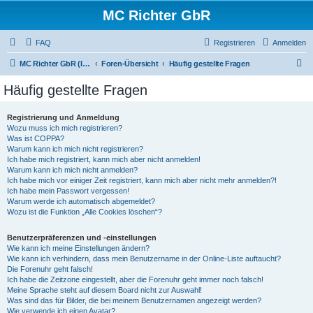
MC Richter GbR
FAQ
Registrieren
Anmelden
S
MC Richter GbR (Impressum / Datenschutz)
Foren-Übersicht
Häufig gestellte Fragen
u
Häufig gestellte Fragen
c
h
Registrierung und Anmeldung
Wozu muss ich mich registrieren?
e
Was ist COPPA?
Warum kann ich mich nicht registrieren?
Ich habe mich registriert, kann mich aber nicht anmelden!
Warum kann ich mich nicht anmelden?
Ich habe mich vor einiger Zeit registriert, kann mich aber nicht mehr anmelden?!
Ich habe mein Passwort vergessen!
Warum werde ich automatisch abgemeldet?
Wozu ist die Funktion „Alle Cookies löschen“?
Benutzerpräferenzen und -einstellungen
Wie kann ich meine Einstellungen ändern?
Wie kann ich verhindern, dass mein Benutzername in der Online-Liste auftaucht?
Die Forenuhr geht falsch!
Ich habe die Zeitzone eingestellt, aber die Forenuhr geht immer noch falsch!
Meine Sprache steht auf diesem Board nicht zur Auswahl!
Was sind das für Bilder, die bei meinem Benutzernamen angezeigt werden?
Wie verwende ich einen Avatar?