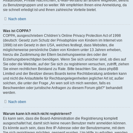
Avatarbilder, Private Nachrichten, E-Mail-Versand an andere Mitglieder, Beitritt
zu Benutzergruppen und so weiter. Wir empfehlen Ihnen eine Anmeldung, da
sie schnell erledigt ist und Ihnen zahlreiche Vorteile bietet.
Nach oben
Was ist COPPA?
COPPA, ausgeschrieben Children’s Online Privacy Protection Act of 1998
(deutsch: Gesetz zum Schutz der Privatsphäre von Kindern im Internet von
1998) ist ein Gesetz in den USA, welches festlegt, dass Websites, die
möglicherweise persönliche Daten von Kindern unter 13 Jahren erheben,
hierzu die Zustimmung der Eltern beziehungsweise des oder der
Erziehungsberechtigten benötigen. Wenn Sie sich unsicher sind, ob dies auf
Sie oder die Website, auf der Sie sich zu registrieren versuchen, zutrifft, ziehen
Sie einen rechtlichen Beistand zu Rate. Bitte beachten Sie, dass phpBB
Limited und der Besitzer dieses Boards keine Rechtsberatung anbieten kann
und nicht die Anlaufstelle für Rechtsangelegenheiten jeglicher Art ist; außer
solchen, die unter der Frage „An wen soll ich mich wenden, falls es
Beschwerden oder juristische Anfragen zu diesem Forum gibt?“ behandelt
werden.
Nach oben
Warum kann ich mich nicht registrieren?
Es kann sein, dass die Board-Administration die Registrierung komplett
ausgeschaltet hat, damit sich keine neuen Benutzer mehr anmelden können.
Es könnte auch sein, dass Ihre IP-Adresse oder der Benutzername, mit dem
Sie sich registrieren möchten, gesperrt wurden. Um Hilfe zu erhalten, wenden