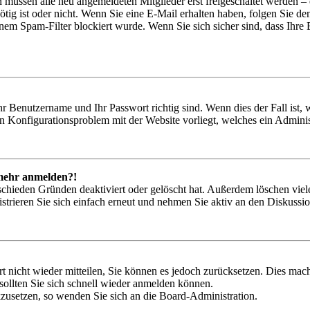
n müssen alle neu angemeldeten Mitglieder erst freigeschaltet werden – 
nötig ist oder nicht. Wenn Sie eine E-Mail erhalten haben, folgen Sie d
em Spam-Filter blockiert wurde. Wenn Sie sich sicher sind, dass Ihre
hr Benutzername und Ihr Passwort richtig sind. Wenn dies der Fall ist
ein Konfigurationsproblem mit der Website vorliegt, welches ein Adminis
t mehr anmelden?!
schieden Gründen deaktiviert oder gelöscht hat. Außerdem löschen viele
trieren Sie sich einfach erneut und nehmen Sie aktiv an den Diskussion
rt nicht wieder mitteilen, Sie können es jedoch zurücksetzen. Dies ma
ollten Sie sich schnell wieder anmelden können.
ckzusetzen, so wenden Sie sich an die Board-Administration.