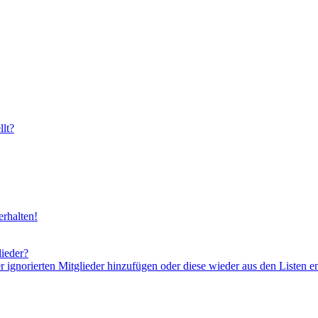
lt?
rhalten!
lieder?
er ignorierten Mitglieder hinzufügen oder diese wieder aus den Listen e