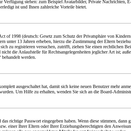
zur Verfügung stehen: zum Beispiel Avatarbilder, Private Nachrichten, 
ledigt ist und Ihnen zahlreiche Vorteile bietet.
t of 1998 (deutsch: Gesetz zum Schutz der Privatsphäre von Kindern i
ern unter 13 Jahren erheben, hierzu die Zustimmung der Eltern bezieh
e sich zu registrieren versuchen, zutrifft, ziehen Sie einen rechtlichen
icht die Anlaufstelle für Rechtsangelegenheiten jeglicher Art ist; auße
“ behandelt werden.
 komplett ausgeschaltet hat, damit sich keine neuen Benutzer mehr anme
 wurden. Um Hilfe zu erhalten, wenden Sie sich an die Board-Administr
d das richtige Passwort eingegeben haben. Wenn diese stimmen, dann 
zw. einer Ihrer Eltern oder Ihrer Erziehungsberechtigten den Anweisung