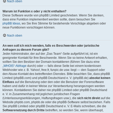
Nach oben
Warum ist Funktion x oder y nicht enthalten?
Diese Software wurde von phpBB Limited geschrieben. Wenn Sie denken,
dass eine Funktion implementiert werden sollte, dann besuchen Sie
phpBB Ideas
, wo Sie Ihre Stimme für bestehende Vorschläge abgeben oder
neue Funktionen vorschlagen können.
Nach oben
An wen soll ich mich wenden, falls es Beschwerden oder juristische
Anfragen zu diesem Forum gibt?
Jeder Administrator, der auf der „Das Team“-Seite aufgeführt ist, ist ein
geeigneter Kontakt für Ihre Beschwerde. Wenn Sie so keine Antwort erhalten,
sollten Sie den Besitzer der Domain kontaktieren (führen Sie dazu eine
„WHOIS“-Abfrage
durch) oder — falls diese Seite bei einem kostenlosen
Webhoster wie z. B. Yahoo!, free.fr, funpic.de usw. liegt — den Support oder
den Abuse-Kontakt des betreffenden Dienstes. Bitte beachten Sie, dass phpBB
Limited (phpBB.com) und phpBB Deutschland e. V. (phpBB.de)
absolut keinen
Einfluss
auf die Benutzung oder den oder die Benutzer der Forensoftware
haben und dafür in keiner Weise zur Verantwortung herangezogen werden
können. Kontaktieren Sie daher nie phpBB Limited oder phpBB Deutschland
e. V. in Zusammenhang mit jeglichen juristischen Fragen
(Unterlassungserklärungen, Haftungsfragen usw.), die
sich nicht direkt
auf die
Website phpbb.com, phpbb.de oder die phpBB-Software selbst beziehen. Falls
Sie phpBB Limited oder phpBB Deutschland e. V. E-Mails schreiben, die die
Softwarenutzung durch Dritte
betreffen, so werden Sie, wenn überhaupt,