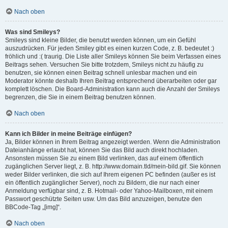
Nach oben
Was sind Smileys?
Smileys sind kleine Bilder, die benutzt werden können, um ein Gefühl
auszudrücken. Für jeden Smiley gibt es einen kurzen Code, z. B. bedeutet :)
fröhlich und :( traurig. Die Liste aller Smileys können Sie beim Verfassen eines
Beitrags sehen. Versuchen Sie bitte trotzdem, Smileys nicht zu häufig zu
benutzen, sie können einen Beitrag schnell unlesbar machen und ein
Moderator könnte deshalb Ihren Beitrag entsprechend überarbeiten oder gar
komplett löschen. Die Board-Administration kann auch die Anzahl der Smileys
begrenzen, die Sie in einem Beitrag benutzen können.
Nach oben
Kann ich Bilder in meine Beiträge einfügen?
Ja, Bilder können in Ihrem Beitrag angezeigt werden. Wenn die Administration
Dateianhänge erlaubt hat, können Sie das Bild auch direkt hochladen.
Ansonsten müssen Sie zu einem Bild verlinken, das auf einem öffentlich
zugänglichen Server liegt, z. B. http://www.domain.tld/mein-bild.gif. Sie können
weder Bilder verlinken, die sich auf Ihrem eigenen PC befinden (außer es ist
ein öffentlich zugänglicher Server), noch zu Bildern, die nur nach einer
Anmeldung verfügbar sind, z. B. Hotmail- oder Yahoo-Mailboxen, mit einem
Passwort geschützte Seiten usw. Um das Bild anzuzeigen, benutze den
BBCode-Tag „[img]“.
Nach oben