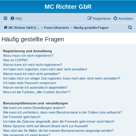
MC Richter GbR
FAQ
Registrieren
Anmelden
S
MC Richter GbR (Impressum / Datenschutz)
Foren-Übersicht
Häufig gestellte Fragen
u
Häufig gestellte Fragen
c
h
Registrierung und Anmeldung
Wozu muss ich mich registrieren?
e
Was ist COPPA?
Warum kann ich mich nicht registrieren?
Ich habe mich registriert, kann mich aber nicht anmelden!
Warum kann ich mich nicht anmelden?
Ich habe mich vor einiger Zeit registriert, kann mich aber nicht mehr anmelden?!
Ich habe mein Passwort vergessen!
Warum werde ich automatisch abgemeldet?
Wozu ist die Funktion „Alle Cookies löschen“?
Benutzerpräferenzen und -einstellungen
Wie kann ich meine Einstellungen ändern?
Wie kann ich verhindern, dass mein Benutzername in der Online-Liste auftaucht?
Die Forenuhr geht falsch!
Ich habe die Zeitzone eingestellt, aber die Forenuhr geht immer noch falsch!
Meine Sprache steht auf diesem Board nicht zur Auswahl!
Was sind das für Bilder, die bei meinem Benutzernamen angezeigt werden?
Wie verwende ich einen Avatar?