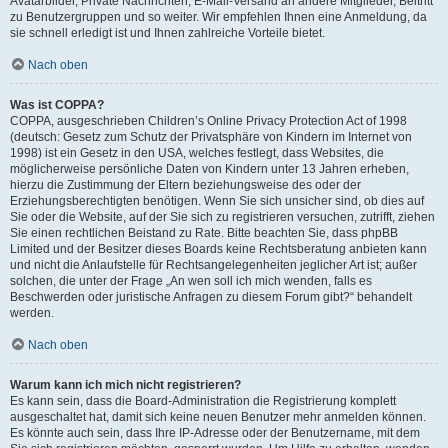
Avatarbilder, Private Nachrichten, E-Mail-Versand an andere Mitglieder, Beitritt
zu Benutzergruppen und so weiter. Wir empfehlen Ihnen eine Anmeldung, da
sie schnell erledigt ist und Ihnen zahlreiche Vorteile bietet.
Nach oben
Was ist COPPA?
COPPA, ausgeschrieben Children’s Online Privacy Protection Act of 1998
(deutsch: Gesetz zum Schutz der Privatsphäre von Kindern im Internet von
1998) ist ein Gesetz in den USA, welches festlegt, dass Websites, die
möglicherweise persönliche Daten von Kindern unter 13 Jahren erheben,
hierzu die Zustimmung der Eltern beziehungsweise des oder der
Erziehungsberechtigten benötigen. Wenn Sie sich unsicher sind, ob dies auf
Sie oder die Website, auf der Sie sich zu registrieren versuchen, zutrifft, ziehen
Sie einen rechtlichen Beistand zu Rate. Bitte beachten Sie, dass phpBB
Limited und der Besitzer dieses Boards keine Rechtsberatung anbieten kann
und nicht die Anlaufstelle für Rechtsangelegenheiten jeglicher Art ist; außer
solchen, die unter der Frage „An wen soll ich mich wenden, falls es
Beschwerden oder juristische Anfragen zu diesem Forum gibt?“ behandelt
werden.
Nach oben
Warum kann ich mich nicht registrieren?
Es kann sein, dass die Board-Administration die Registrierung komplett
ausgeschaltet hat, damit sich keine neuen Benutzer mehr anmelden können.
Es könnte auch sein, dass Ihre IP-Adresse oder der Benutzername, mit dem