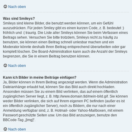
Nach oben
Was sind Smileys?
Smileys sind kleine Bilder, die benutzt werden können, um ein Gefühl
auszudrücken. Für jeden Smiley gibt es einen kurzen Code, z. B. bedeutet :)
fröhlich und :( traurig. Die Liste aller Smileys können Sie beim Verfassen eines
Beitrags sehen. Versuchen Sie bitte trotzdem, Smileys nicht zu häufig zu
benutzen, sie können einen Beitrag schnell unlesbar machen und ein
Moderator könnte deshalb Ihren Beitrag entsprechend überarbeiten oder gar
komplett löschen. Die Board-Administration kann auch die Anzahl der Smileys
begrenzen, die Sie in einem Beitrag benutzen können.
Nach oben
Kann ich Bilder in meine Beiträge einfügen?
Ja, Bilder können in Ihrem Beitrag angezeigt werden. Wenn die Administration
Dateianhänge erlaubt hat, können Sie das Bild auch direkt hochladen.
Ansonsten müssen Sie zu einem Bild verlinken, das auf einem öffentlich
zugänglichen Server liegt, z. B. http://www.domain.tld/mein-bild.gif. Sie können
weder Bilder verlinken, die sich auf Ihrem eigenen PC befinden (außer es ist
ein öffentlich zugänglicher Server), noch zu Bildern, die nur nach einer
Anmeldung verfügbar sind, z. B. Hotmail- oder Yahoo-Mailboxen, mit einem
Passwort geschützte Seiten usw. Um das Bild anzuzeigen, benutze den
BBCode-Tag „[img]“.
Nach oben