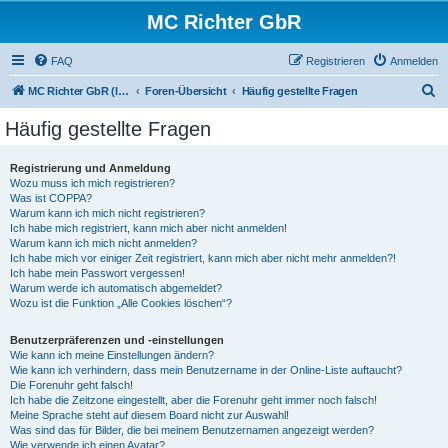
MC Richter GbR
FAQ
Registrieren
Anmelden
S
MC Richter GbR (Impressum / Datenschutz)
Foren-Übersicht
Häufig gestellte Fragen
u
Häufig gestellte Fragen
c
h
Registrierung und Anmeldung
Wozu muss ich mich registrieren?
e
Was ist COPPA?
Warum kann ich mich nicht registrieren?
Ich habe mich registriert, kann mich aber nicht anmelden!
Warum kann ich mich nicht anmelden?
Ich habe mich vor einiger Zeit registriert, kann mich aber nicht mehr anmelden?!
Ich habe mein Passwort vergessen!
Warum werde ich automatisch abgemeldet?
Wozu ist die Funktion „Alle Cookies löschen“?
Benutzerpräferenzen und -einstellungen
Wie kann ich meine Einstellungen ändern?
Wie kann ich verhindern, dass mein Benutzername in der Online-Liste auftaucht?
Die Forenuhr geht falsch!
Ich habe die Zeitzone eingestellt, aber die Forenuhr geht immer noch falsch!
Meine Sprache steht auf diesem Board nicht zur Auswahl!
Was sind das für Bilder, die bei meinem Benutzernamen angezeigt werden?
Wie verwende ich einen Avatar?