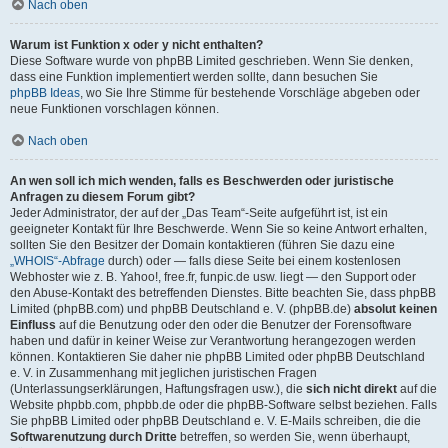
Nach oben
Warum ist Funktion x oder y nicht enthalten?
Diese Software wurde von phpBB Limited geschrieben. Wenn Sie denken,
dass eine Funktion implementiert werden sollte, dann besuchen Sie
phpBB Ideas
, wo Sie Ihre Stimme für bestehende Vorschläge abgeben oder
neue Funktionen vorschlagen können.
Nach oben
An wen soll ich mich wenden, falls es Beschwerden oder juristische
Anfragen zu diesem Forum gibt?
Jeder Administrator, der auf der „Das Team“-Seite aufgeführt ist, ist ein
geeigneter Kontakt für Ihre Beschwerde. Wenn Sie so keine Antwort erhalten,
sollten Sie den Besitzer der Domain kontaktieren (führen Sie dazu eine
„WHOIS“-Abfrage
durch) oder — falls diese Seite bei einem kostenlosen
Webhoster wie z. B. Yahoo!, free.fr, funpic.de usw. liegt — den Support oder
den Abuse-Kontakt des betreffenden Dienstes. Bitte beachten Sie, dass phpBB
Limited (phpBB.com) und phpBB Deutschland e. V. (phpBB.de)
absolut keinen
Einfluss
auf die Benutzung oder den oder die Benutzer der Forensoftware
haben und dafür in keiner Weise zur Verantwortung herangezogen werden
können. Kontaktieren Sie daher nie phpBB Limited oder phpBB Deutschland
e. V. in Zusammenhang mit jeglichen juristischen Fragen
(Unterlassungserklärungen, Haftungsfragen usw.), die
sich nicht direkt
auf die
Website phpbb.com, phpbb.de oder die phpBB-Software selbst beziehen. Falls
Sie phpBB Limited oder phpBB Deutschland e. V. E-Mails schreiben, die die
Softwarenutzung durch Dritte
betreffen, so werden Sie, wenn überhaupt,