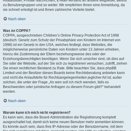
Avatarbilder, Private Nachrichten, E-Mail-Versand an andere Mitglieder, Beitritt
zu Benutzergruppen und so weiter. Wir empfehlen Ihnen eine Anmeldung, da
sie schnell erledigt ist und Ihnen zahlreiche Vorteile bietet.
Nach oben
Was ist COPPA?
COPPA, ausgeschrieben Children’s Online Privacy Protection Act of 1998
(deutsch: Gesetz zum Schutz der Privatsphäre von Kindern im Internet von
1998) ist ein Gesetz in den USA, welches festlegt, dass Websites, die
möglicherweise persönliche Daten von Kindern unter 13 Jahren erheben,
hierzu die Zustimmung der Eltern beziehungsweise des oder der
Erziehungsberechtigten benötigen. Wenn Sie sich unsicher sind, ob dies auf
Sie oder die Website, auf der Sie sich zu registrieren versuchen, zutrifft, ziehen
Sie einen rechtlichen Beistand zu Rate. Bitte beachten Sie, dass phpBB
Limited und der Besitzer dieses Boards keine Rechtsberatung anbieten kann
und nicht die Anlaufstelle für Rechtsangelegenheiten jeglicher Art ist; außer
solchen, die unter der Frage „An wen soll ich mich wenden, falls es
Beschwerden oder juristische Anfragen zu diesem Forum gibt?“ behandelt
werden.
Nach oben
Warum kann ich mich nicht registrieren?
Es kann sein, dass die Board-Administration die Registrierung komplett
ausgeschaltet hat, damit sich keine neuen Benutzer mehr anmelden können.
Es könnte auch sein, dass Ihre IP-Adresse oder der Benutzername, mit dem