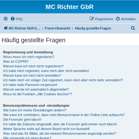
MC Richter GbR
FAQ
Registrieren
Anmelden
S
MC Richter GbR (Impressum / Datenschutz)
Foren-Übersicht
Häufig gestellte Fragen
u
Häufig gestellte Fragen
c
h
Registrierung und Anmeldung
Wozu muss ich mich registrieren?
e
Was ist COPPA?
Warum kann ich mich nicht registrieren?
Ich habe mich registriert, kann mich aber nicht anmelden!
Warum kann ich mich nicht anmelden?
Ich habe mich vor einiger Zeit registriert, kann mich aber nicht mehr anmelden?!
Ich habe mein Passwort vergessen!
Warum werde ich automatisch abgemeldet?
Wozu ist die Funktion „Alle Cookies löschen“?
Benutzerpräferenzen und -einstellungen
Wie kann ich meine Einstellungen ändern?
Wie kann ich verhindern, dass mein Benutzername in der Online-Liste auftaucht?
Die Forenuhr geht falsch!
Ich habe die Zeitzone eingestellt, aber die Forenuhr geht immer noch falsch!
Meine Sprache steht auf diesem Board nicht zur Auswahl!
Was sind das für Bilder, die bei meinem Benutzernamen angezeigt werden?
Wie verwende ich einen Avatar?