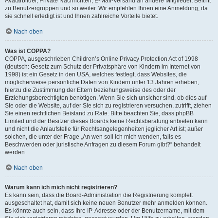
Avatarbilder, Private Nachrichten, E-Mail-Versand an andere Mitglieder, Beitritt
zu Benutzergruppen und so weiter. Wir empfehlen Ihnen eine Anmeldung, da
sie schnell erledigt ist und Ihnen zahlreiche Vorteile bietet.
Nach oben
Was ist COPPA?
COPPA, ausgeschrieben Children’s Online Privacy Protection Act of 1998
(deutsch: Gesetz zum Schutz der Privatsphäre von Kindern im Internet von
1998) ist ein Gesetz in den USA, welches festlegt, dass Websites, die
möglicherweise persönliche Daten von Kindern unter 13 Jahren erheben,
hierzu die Zustimmung der Eltern beziehungsweise des oder der
Erziehungsberechtigten benötigen. Wenn Sie sich unsicher sind, ob dies auf
Sie oder die Website, auf der Sie sich zu registrieren versuchen, zutrifft, ziehen
Sie einen rechtlichen Beistand zu Rate. Bitte beachten Sie, dass phpBB
Limited und der Besitzer dieses Boards keine Rechtsberatung anbieten kann
und nicht die Anlaufstelle für Rechtsangelegenheiten jeglicher Art ist; außer
solchen, die unter der Frage „An wen soll ich mich wenden, falls es
Beschwerden oder juristische Anfragen zu diesem Forum gibt?“ behandelt
werden.
Nach oben
Warum kann ich mich nicht registrieren?
Es kann sein, dass die Board-Administration die Registrierung komplett
ausgeschaltet hat, damit sich keine neuen Benutzer mehr anmelden können.
Es könnte auch sein, dass Ihre IP-Adresse oder der Benutzername, mit dem