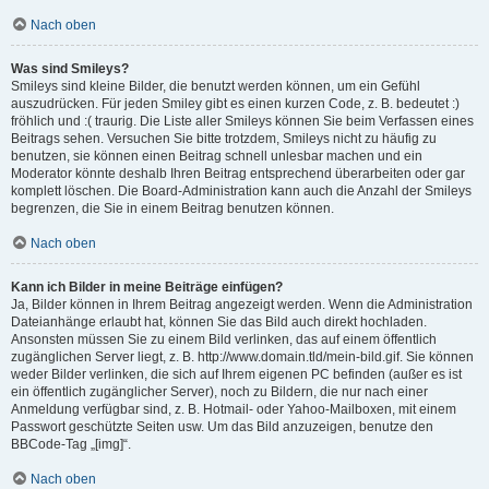
Nach oben
Was sind Smileys?
Smileys sind kleine Bilder, die benutzt werden können, um ein Gefühl
auszudrücken. Für jeden Smiley gibt es einen kurzen Code, z. B. bedeutet :)
fröhlich und :( traurig. Die Liste aller Smileys können Sie beim Verfassen eines
Beitrags sehen. Versuchen Sie bitte trotzdem, Smileys nicht zu häufig zu
benutzen, sie können einen Beitrag schnell unlesbar machen und ein
Moderator könnte deshalb Ihren Beitrag entsprechend überarbeiten oder gar
komplett löschen. Die Board-Administration kann auch die Anzahl der Smileys
begrenzen, die Sie in einem Beitrag benutzen können.
Nach oben
Kann ich Bilder in meine Beiträge einfügen?
Ja, Bilder können in Ihrem Beitrag angezeigt werden. Wenn die Administration
Dateianhänge erlaubt hat, können Sie das Bild auch direkt hochladen.
Ansonsten müssen Sie zu einem Bild verlinken, das auf einem öffentlich
zugänglichen Server liegt, z. B. http://www.domain.tld/mein-bild.gif. Sie können
weder Bilder verlinken, die sich auf Ihrem eigenen PC befinden (außer es ist
ein öffentlich zugänglicher Server), noch zu Bildern, die nur nach einer
Anmeldung verfügbar sind, z. B. Hotmail- oder Yahoo-Mailboxen, mit einem
Passwort geschützte Seiten usw. Um das Bild anzuzeigen, benutze den
BBCode-Tag „[img]“.
Nach oben