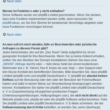
Nach oben
Warum ist Funktion x oder y nicht enthalten?
Diese Software wurde von phpBB Limited geschrieben. Wenn Sie denken,
dass eine Funktion implementiert werden sollte, dann besuchen Sie
phpBB Ideas
, wo Sie Ihre Stimme für bestehende Vorschläge abgeben oder
neue Funktionen vorschlagen können.
Nach oben
An wen soll ich mich wenden, falls es Beschwerden oder juristische
Anfragen zu diesem Forum gibt?
Jeder Administrator, der auf der „Das Team“-Seite aufgeführt ist, ist ein
geeigneter Kontakt für Ihre Beschwerde. Wenn Sie so keine Antwort erhalten,
sollten Sie den Besitzer der Domain kontaktieren (führen Sie dazu eine
„WHOIS“-Abfrage
durch) oder — falls diese Seite bei einem kostenlosen
Webhoster wie z. B. Yahoo!, free.fr, funpic.de usw. liegt — den Support oder
den Abuse-Kontakt des betreffenden Dienstes. Bitte beachten Sie, dass phpBB
Limited (phpBB.com) und phpBB Deutschland e. V. (phpBB.de)
absolut keinen
Einfluss
auf die Benutzung oder den oder die Benutzer der Forensoftware
haben und dafür in keiner Weise zur Verantwortung herangezogen werden
können. Kontaktieren Sie daher nie phpBB Limited oder phpBB Deutschland
e. V. in Zusammenhang mit jeglichen juristischen Fragen
(Unterlassungserklärungen, Haftungsfragen usw.), die
sich nicht direkt
auf die
Website phpbb.com, phpbb.de oder die phpBB-Software selbst beziehen. Falls
Sie phpBB Limited oder phpBB Deutschland e. V. E-Mails schreiben, die die
Softwarenutzung durch Dritte
betreffen, so werden Sie, wenn überhaupt,