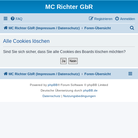
MC Richter GbR
FAQ
Registrieren
Anmelden
S
MC Richter GbR (Impressum / Datenschutz)
Foren-Übersicht
u
Alle Cookies löschen
c
h
Sind Sie sich sicher, dass Sie alle Cookies des Boards löschen möchten?
e
MC Richter GbR (Impressum / Datenschutz)
Foren-Übersicht
Powered by
phpBB
® Forum Software © phpBB Limited
Deutsche Übersetzung durch
phpBB.de
Datenschutz
|
Nutzungsbedingungen