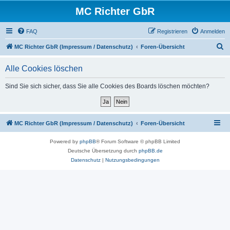
MC Richter GbR
FAQ
Registrieren
Anmelden
S
MC Richter GbR (Impressum / Datenschutz)
Foren-Übersicht
u
Alle Cookies löschen
c
h
Sind Sie sich sicher, dass Sie alle Cookies des Boards löschen möchten?
e
MC Richter GbR (Impressum / Datenschutz)
Foren-Übersicht
Powered by
phpBB
® Forum Software © phpBB Limited
Deutsche Übersetzung durch
phpBB.de
Datenschutz
|
Nutzungsbedingungen