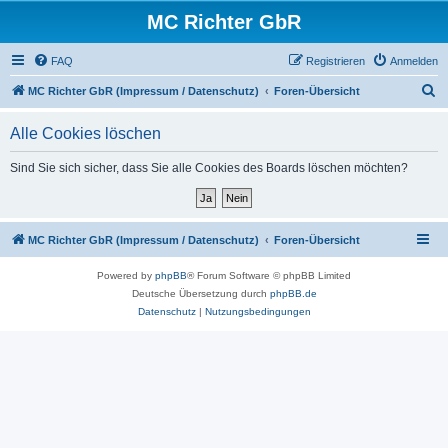
MC Richter GbR
FAQ
Registrieren
Anmelden
S
MC Richter GbR (Impressum / Datenschutz)
Foren-Übersicht
u
Alle Cookies löschen
c
h
Sind Sie sich sicher, dass Sie alle Cookies des Boards löschen möchten?
e
MC Richter GbR (Impressum / Datenschutz)
Foren-Übersicht
Powered by
phpBB
® Forum Software © phpBB Limited
Deutsche Übersetzung durch
phpBB.de
Datenschutz
|
Nutzungsbedingungen