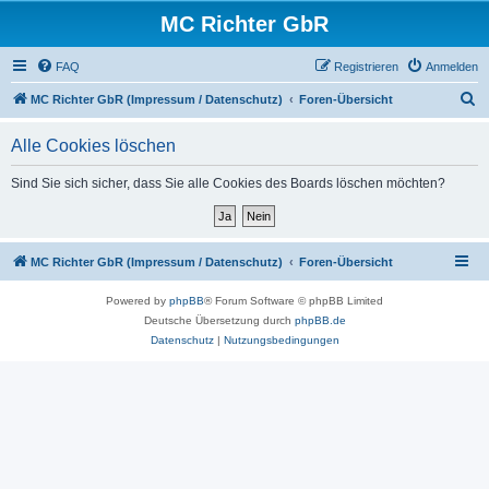
MC Richter GbR
FAQ
Registrieren
Anmelden
S
MC Richter GbR (Impressum / Datenschutz)
Foren-Übersicht
u
Alle Cookies löschen
c
h
Sind Sie sich sicher, dass Sie alle Cookies des Boards löschen möchten?
e
MC Richter GbR (Impressum / Datenschutz)
Foren-Übersicht
Powered by
phpBB
® Forum Software © phpBB Limited
Deutsche Übersetzung durch
phpBB.de
Datenschutz
|
Nutzungsbedingungen