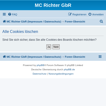
MC Richter GbR
FAQ
Registrieren
Anmelden
S
MC Richter GbR (Impressum / Datenschutz)
Foren-Übersicht
u
Alle Cookies löschen
c
h
Sind Sie sich sicher, dass Sie alle Cookies des Boards löschen möchten?
e
MC Richter GbR (Impressum / Datenschutz)
Foren-Übersicht
Powered by
phpBB
® Forum Software © phpBB Limited
Deutsche Übersetzung durch
phpBB.de
Datenschutz
|
Nutzungsbedingungen