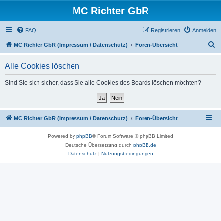
MC Richter GbR
FAQ
Registrieren
Anmelden
S
MC Richter GbR (Impressum / Datenschutz)
Foren-Übersicht
u
Alle Cookies löschen
c
h
Sind Sie sich sicher, dass Sie alle Cookies des Boards löschen möchten?
e
MC Richter GbR (Impressum / Datenschutz)
Foren-Übersicht
Powered by
phpBB
® Forum Software © phpBB Limited
Deutsche Übersetzung durch
phpBB.de
Datenschutz
|
Nutzungsbedingungen