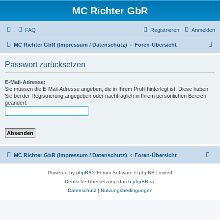
MC Richter GbR
FAQ
Registrieren
Anmelden
S
MC Richter GbR (Impressum / Datenschutz)
Foren-Übersicht
u
Passwort zurücksetzen
c
h
E-Mail-Adresse:
Sie müssen die E-Mail-Adresse angeben, die in Ihrem Profil hinterlegt ist. Diese haben
e
Sie bei der Registrierung angegeben oder nachträglich in Ihrem persönlichen Bereich
geändert.
MC Richter GbR (Impressum / Datenschutz)
Foren-Übersicht
Powered by
phpBB
® Forum Software © phpBB Limited
Deutsche Übersetzung durch
phpBB.de
Datenschutz
|
Nutzungsbedingungen