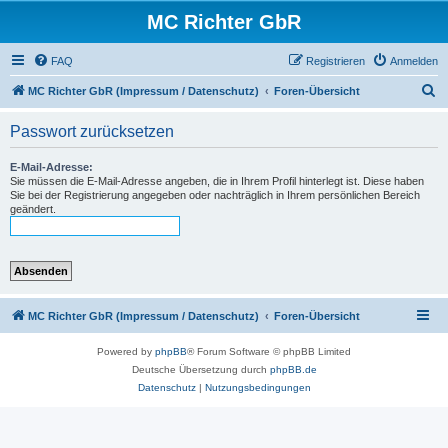
MC Richter GbR
FAQ
Registrieren
Anmelden
S
MC Richter GbR (Impressum / Datenschutz)
Foren-Übersicht
u
Passwort zurücksetzen
c
h
E-Mail-Adresse:
Sie müssen die E-Mail-Adresse angeben, die in Ihrem Profil hinterlegt ist. Diese haben
e
Sie bei der Registrierung angegeben oder nachträglich in Ihrem persönlichen Bereich
geändert.
MC Richter GbR (Impressum / Datenschutz)
Foren-Übersicht
Powered by
phpBB
® Forum Software © phpBB Limited
Deutsche Übersetzung durch
phpBB.de
Datenschutz
|
Nutzungsbedingungen