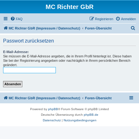
MC Richter GbR
FAQ
Registrieren
Anmelden
S
MC Richter GbR (Impressum / Datenschutz)
Foren-Übersicht
u
Passwort zurücksetzen
c
h
E-Mail-Adresse:
Sie müssen die E-Mail-Adresse angeben, die in Ihrem Profil hinterlegt ist. Diese haben
e
Sie bei der Registrierung angegeben oder nachträglich in Ihrem persönlichen Bereich
geändert.
MC Richter GbR (Impressum / Datenschutz)
Foren-Übersicht
Powered by
phpBB
® Forum Software © phpBB Limited
Deutsche Übersetzung durch
phpBB.de
Datenschutz
|
Nutzungsbedingungen