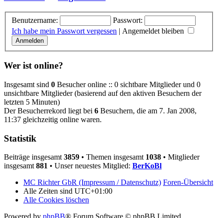
Benutzername:
Passwort:
Ich habe mein Passwort vergessen
|
Angemeldet bleiben
Wer ist online?
Insgesamt sind
0
Besucher online :: 0 sichtbare Mitglieder und 0
unsichtbare Mitglieder (basierend auf den aktiven Besuchern der
letzten 5 Minuten)
Der Besucherrekord liegt bei
6
Besuchern, die am 7. Jan 2008,
11:37 gleichzeitig online waren.
Statistik
Beiträge insgesamt
3859
• Themen insgesamt
1038
• Mitglieder
insgesamt
881
• Unser neuestes Mitglied:
BerKoBl
MC Richter GbR (Impressum / Datenschutz)
Foren-Übersicht
Alle Zeiten sind
UTC+01:00
Alle Cookies löschen
Powered by
phpBB
® Forum Software © phpBB Limited