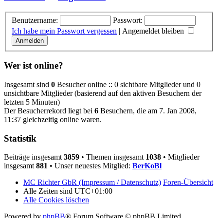
Benutzername:
Passwort:
Ich habe mein Passwort vergessen
|
Angemeldet bleiben
Wer ist online?
Insgesamt sind
0
Besucher online :: 0 sichtbare Mitglieder und 0
unsichtbare Mitglieder (basierend auf den aktiven Besuchern der
letzten 5 Minuten)
Der Besucherrekord liegt bei
6
Besuchern, die am 7. Jan 2008,
11:37 gleichzeitig online waren.
Statistik
Beiträge insgesamt
3859
• Themen insgesamt
1038
• Mitglieder
insgesamt
881
• Unser neuestes Mitglied:
BerKoBl
MC Richter GbR (Impressum / Datenschutz)
Foren-Übersicht
Alle Zeiten sind
UTC+01:00
Alle Cookies löschen
Powered by
phpBB
® Forum Software © phpBB Limited