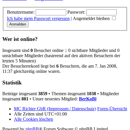
Benutzername:
Passwort:
Ich habe mein Passwort vergessen
|
Angemeldet bleiben
Wer ist online?
Insgesamt sind
0
Besucher online :: 0 sichtbare Mitglieder und 0
unsichtbare Mitglieder (basierend auf den aktiven Besuchern der
letzten 5 Minuten)
Der Besucherrekord liegt bei
6
Besuchern, die am 7. Jan 2008,
11:37 gleichzeitig online waren.
Statistik
Beiträge insgesamt
3859
• Themen insgesamt
1038
• Mitglieder
insgesamt
881
• Unser neuestes Mitglied:
BerKoBl
MC Richter GbR (Impressum / Datenschutz)
Foren-Übersicht
Alle Zeiten sind
UTC+01:00
Alle Cookies löschen
Powered by
phpBB
® Forum Software © phpBB Limited