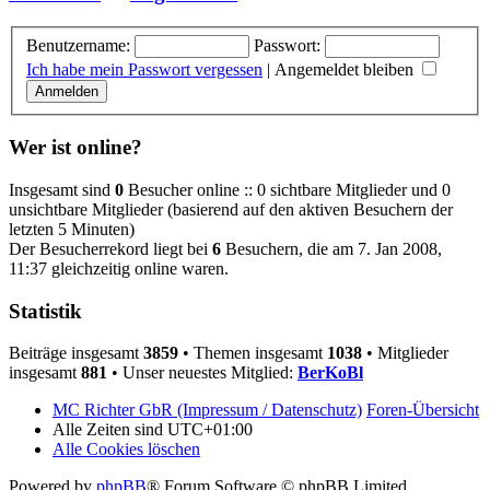
Benutzername:
Passwort:
Ich habe mein Passwort vergessen
|
Angemeldet bleiben
Wer ist online?
Insgesamt sind
0
Besucher online :: 0 sichtbare Mitglieder und 0
unsichtbare Mitglieder (basierend auf den aktiven Besuchern der
letzten 5 Minuten)
Der Besucherrekord liegt bei
6
Besuchern, die am 7. Jan 2008,
11:37 gleichzeitig online waren.
Statistik
Beiträge insgesamt
3859
• Themen insgesamt
1038
• Mitglieder
insgesamt
881
• Unser neuestes Mitglied:
BerKoBl
MC Richter GbR (Impressum / Datenschutz)
Foren-Übersicht
Alle Zeiten sind
UTC+01:00
Alle Cookies löschen
Powered by
phpBB
® Forum Software © phpBB Limited