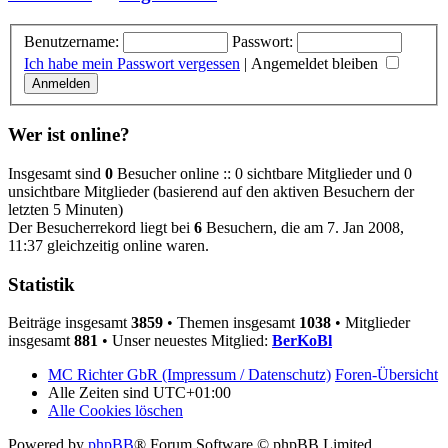
Benutzername:
Passwort:
Ich habe mein Passwort vergessen
|
Angemeldet bleiben
Wer ist online?
Insgesamt sind
0
Besucher online :: 0 sichtbare Mitglieder und 0
unsichtbare Mitglieder (basierend auf den aktiven Besuchern der
letzten 5 Minuten)
Der Besucherrekord liegt bei
6
Besuchern, die am 7. Jan 2008,
11:37 gleichzeitig online waren.
Statistik
Beiträge insgesamt
3859
• Themen insgesamt
1038
• Mitglieder
insgesamt
881
• Unser neuestes Mitglied:
BerKoBl
MC Richter GbR (Impressum / Datenschutz)
Foren-Übersicht
Alle Zeiten sind
UTC+01:00
Alle Cookies löschen
Powered by
phpBB
® Forum Software © phpBB Limited