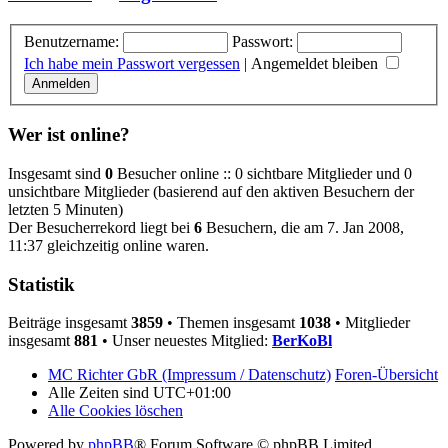
Benutzername:
Passwort:
Ich habe mein Passwort vergessen
|
Angemeldet bleiben
Wer ist online?
Insgesamt sind
0
Besucher online :: 0 sichtbare Mitglieder und 0
unsichtbare Mitglieder (basierend auf den aktiven Besuchern der
letzten 5 Minuten)
Der Besucherrekord liegt bei
6
Besuchern, die am 7. Jan 2008,
11:37 gleichzeitig online waren.
Statistik
Beiträge insgesamt
3859
• Themen insgesamt
1038
• Mitglieder
insgesamt
881
• Unser neuestes Mitglied:
BerKoBl
MC Richter GbR (Impressum / Datenschutz)
Foren-Übersicht
Alle Zeiten sind
UTC+01:00
Alle Cookies löschen
Powered by
phpBB
® Forum Software © phpBB Limited