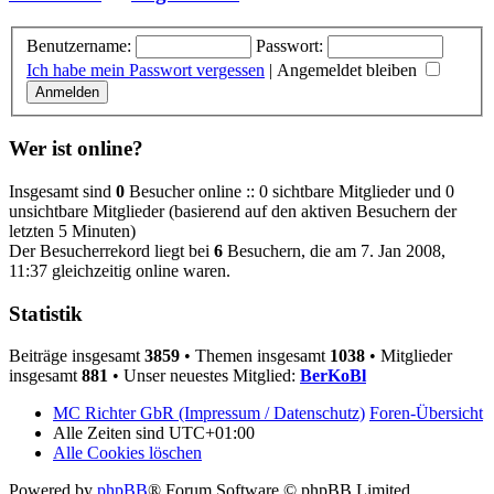
Benutzername:
Passwort:
Ich habe mein Passwort vergessen
|
Angemeldet bleiben
Wer ist online?
Insgesamt sind
0
Besucher online :: 0 sichtbare Mitglieder und 0
unsichtbare Mitglieder (basierend auf den aktiven Besuchern der
letzten 5 Minuten)
Der Besucherrekord liegt bei
6
Besuchern, die am 7. Jan 2008,
11:37 gleichzeitig online waren.
Statistik
Beiträge insgesamt
3859
• Themen insgesamt
1038
• Mitglieder
insgesamt
881
• Unser neuestes Mitglied:
BerKoBl
MC Richter GbR (Impressum / Datenschutz)
Foren-Übersicht
Alle Zeiten sind
UTC+01:00
Alle Cookies löschen
Powered by
phpBB
® Forum Software © phpBB Limited