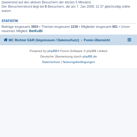
(basierend auf den aktiven Besuchern der letzten 5 Minuten)
Der Besucherrekord liegt bei
6
Besuchern, die am 7. Jan 2008, 11:37 gleichzeitig online
waren.
STATISTIK
Beiträge insgesamt
3859
• Themen insgesamt
1038
• Mitglieder insgesamt
881
• Unser
neuestes Mitglied:
BerKoBl
MC Richter GbR (Impressum / Datenschutz)
Foren-Übersicht
Powered by
phpBB
® Forum Software © phpBB Limited
Deutsche Übersetzung durch
phpBB.de
Datenschutz
|
Nutzungsbedingungen