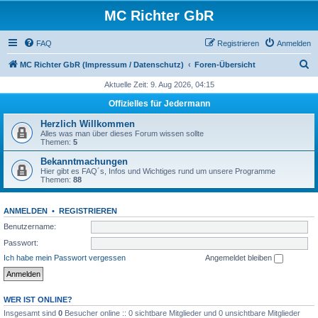
MC Richter GbR
FAQ
Registrieren
Anmelden
S
MC Richter GbR (Impressum / Datenschutz)
Foren-Übersicht
u
Aktuelle Zeit: 9. Aug 2026, 04:15
c
Offizielles für Jedermann
h
Herzlich Willkommen
e
Alles was man über dieses Forum wissen sollte
Themen:
5
Bekanntmachungen
Hier gibt es FAQ´s, Infos und Wichtiges rund um unsere Programme
Themen:
88
ANMELDEN
•
REGISTRIEREN
Benutzername:
Passwort:
Ich habe mein Passwort vergessen
Angemeldet bleiben
WER IST ONLINE?
Insgesamt sind
0
Besucher online :: 0 sichtbare Mitglieder und 0 unsichtbare Mitglieder