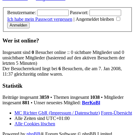
Benutzername:
Passwort:
Ich habe mein Passwort vergessen
|
Angemeldet bleiben
Wer ist online?
Insgesamt sind
0
Besucher online :: 0 sichtbare Mitglieder und 0
unsichtbare Mitglieder (basierend auf den aktiven Besuchern der
letzten 5 Minuten)
Der Besucherrekord liegt bei
6
Besuchern, die am 7. Jan 2008,
11:37 gleichzeitig online waren.
Statistik
Beiträge insgesamt
3859
• Themen insgesamt
1038
• Mitglieder
insgesamt
881
• Unser neuestes Mitglied:
BerKoBl
MC Richter GbR (Impressum / Datenschutz)
Foren-Übersicht
Alle Zeiten sind
UTC+01:00
Alle Cookies löschen
Powered by
phpBB
® Forum Software © phpBB Limited