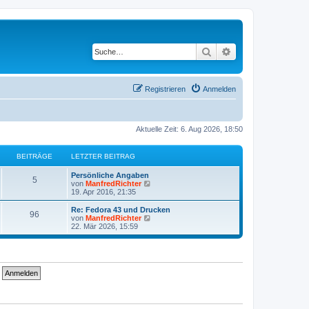
Suche
Erweiterte Suche
Registrieren
Anmelden
Aktuelle Zeit: 6. Aug 2026, 18:50
BEITRÄGE
LETZTER BEITRAG
Persönliche Angaben
5
N
von
ManfredRichter
e
19. Apr 2016, 21:35
u
e
Re: Fedora 43 und Drucken
96
s
N
von
ManfredRichter
t
e
22. Mär 2026, 15:59
e
u
r
e
B
s
e
t
i
e
t
r
r
B
a
e
g
i
t