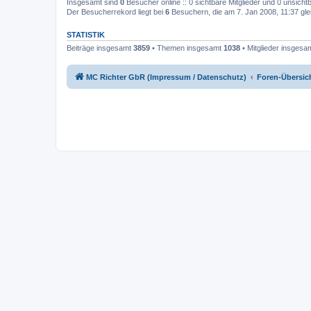
Insgesamt sind
0
Besucher online :: 0 sichtbare Mitglieder und 0 unsicht
Der Besucherrekord liegt bei
6
Besuchern, die am 7. Jan 2008, 11:37 glei
STATISTIK
Beiträge insgesamt
3859
• Themen insgesamt
1038
• Mitglieder insgesa
MC Richter GbR (Impressum / Datenschutz)
Foren-Übersic