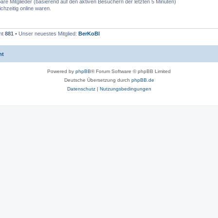
bare Mitglieder (basierend auf den aktiven Besuchern der letzten 5 Minuten)
chzeitig online waren.
mt
881
• Unser neuestes Mitglied:
BerKoBl
ht
Powered by
phpBB
® Forum Software © phpBB Limited
Deutsche Übersetzung durch
phpBB.de
Datenschutz
|
Nutzungsbedingungen