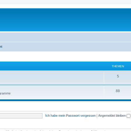
ht
THEMEN
5
88
ogramme
Ich habe mein Passwort vergessen
|
Angemeldet bleiben