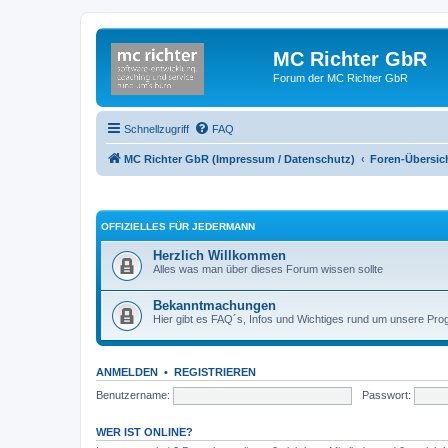
MC Richter GbR
Forum der MC Richter GbR
Schnellzugriff
FAQ
MC Richter GbR (Impressum / Datenschutz)
Foren-Übersic
OFFIZIELLES FÜR JEDERMANN
Herzlich Willkommen
Alles was man über dieses Forum wissen sollte
Bekanntmachungen
Hier gibt es FAQ´s, Infos und Wichtiges rund um unsere Pr
ANMELDEN
•
REGISTRIEREN
Benutzername:
Passwort:
WER IST ONLINE?