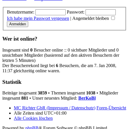
Benutzername:
Passwort:
Ich habe mein Passwort vergessen
|
Angemeldet bleiben
Wer ist online?
Insgesamt sind
0
Besucher online :: 0 sichtbare Mitglieder und 0
unsichtbare Mitglieder (basierend auf den aktiven Besuchern der
letzten 5 Minuten)
Der Besucherrekord liegt bei
6
Besuchern, die am 7. Jan 2008,
11:37 gleichzeitig online waren.
Statistik
Beiträge insgesamt
3859
• Themen insgesamt
1038
• Mitglieder
insgesamt
881
• Unser neuestes Mitglied:
BerKoBl
MC Richter GbR (Impressum / Datenschutz)
Foren-Übersicht
Alle Zeiten sind
UTC+01:00
Alle Cookies löschen
Powered by
phpBB
® Forum Software © phpBB Limited