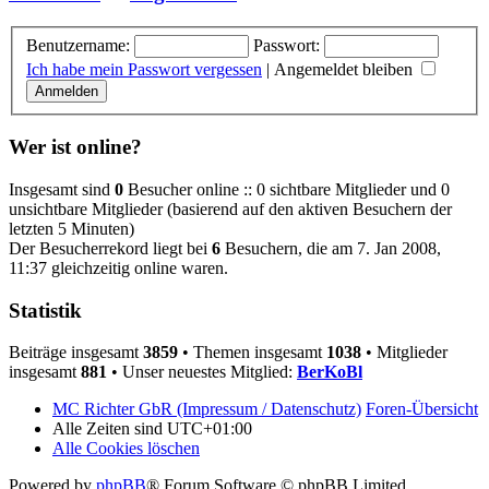
Benutzername:
Passwort:
Ich habe mein Passwort vergessen
|
Angemeldet bleiben
Wer ist online?
Insgesamt sind
0
Besucher online :: 0 sichtbare Mitglieder und 0
unsichtbare Mitglieder (basierend auf den aktiven Besuchern der
letzten 5 Minuten)
Der Besucherrekord liegt bei
6
Besuchern, die am 7. Jan 2008,
11:37 gleichzeitig online waren.
Statistik
Beiträge insgesamt
3859
• Themen insgesamt
1038
• Mitglieder
insgesamt
881
• Unser neuestes Mitglied:
BerKoBl
MC Richter GbR (Impressum / Datenschutz)
Foren-Übersicht
Alle Zeiten sind
UTC+01:00
Alle Cookies löschen
Powered by
phpBB
® Forum Software © phpBB Limited