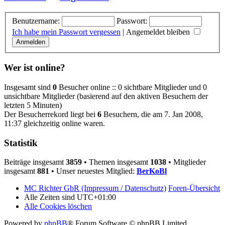
Benutzername:
Passwort:
Ich habe mein Passwort vergessen
|
Angemeldet bleiben
Wer ist online?
Insgesamt sind
0
Besucher online :: 0 sichtbare Mitglieder und 0
unsichtbare Mitglieder (basierend auf den aktiven Besuchern der
letzten 5 Minuten)
Der Besucherrekord liegt bei
6
Besuchern, die am 7. Jan 2008,
11:37 gleichzeitig online waren.
Statistik
Beiträge insgesamt
3859
• Themen insgesamt
1038
• Mitglieder
insgesamt
881
• Unser neuestes Mitglied:
BerKoBl
MC Richter GbR (Impressum / Datenschutz)
Foren-Übersicht
Alle Zeiten sind
UTC+01:00
Alle Cookies löschen
Powered by
phpBB
® Forum Software © phpBB Limited