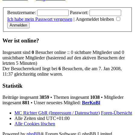
Benutzername:
Passwort:
Ich habe mein Passwort vergessen
|
Angemeldet bleiben
Wer ist online?
Insgesamt sind
0
Besucher online :: 0 sichtbare Mitglieder und 0
unsichtbare Mitglieder (basierend auf den aktiven Besuchern der
letzten 5 Minuten)
Der Besucherrekord liegt bei
6
Besuchern, die am 7. Jan 2008,
11:37 gleichzeitig online waren.
Statistik
Beiträge insgesamt
3859
• Themen insgesamt
1038
• Mitglieder
insgesamt
881
• Unser neuestes Mitglied:
BerKoBl
MC Richter GbR (Impressum / Datenschutz)
Foren-Übersicht
Alle Zeiten sind
UTC+01:00
Alle Cookies löschen
Powered by
phpBB
® Forum Software © phpBB Limited