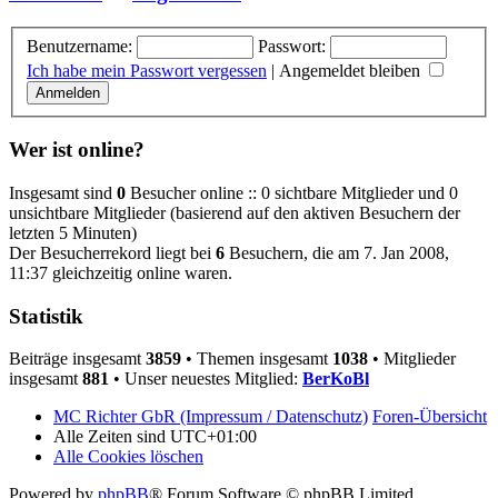
Benutzername:
Passwort:
Ich habe mein Passwort vergessen
|
Angemeldet bleiben
Wer ist online?
Insgesamt sind
0
Besucher online :: 0 sichtbare Mitglieder und 0
unsichtbare Mitglieder (basierend auf den aktiven Besuchern der
letzten 5 Minuten)
Der Besucherrekord liegt bei
6
Besuchern, die am 7. Jan 2008,
11:37 gleichzeitig online waren.
Statistik
Beiträge insgesamt
3859
• Themen insgesamt
1038
• Mitglieder
insgesamt
881
• Unser neuestes Mitglied:
BerKoBl
MC Richter GbR (Impressum / Datenschutz)
Foren-Übersicht
Alle Zeiten sind
UTC+01:00
Alle Cookies löschen
Powered by
phpBB
® Forum Software © phpBB Limited