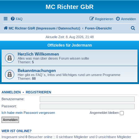
MC Richter GbR
FAQ
Registrieren
Anmelden
S
MC Richter GbR (Impressum / Datenschutz)
Foren-Übersicht
u
Aktuelle Zeit: 8. Aug 2026, 21:48
c
Offizielles für Jedermann
h
Herzlich Willkommen
e
Alles was man über dieses Forum wissen sollte
Themen:
5
Bekanntmachungen
Hier gibt es FAQ´s, Infos und Wichtiges rund um unsere Programme
Themen:
88
ANMELDEN
•
REGISTRIEREN
Benutzername:
Passwort:
Ich habe mein Passwort vergessen
Angemeldet bleiben
WER IST ONLINE?
Insgesamt sind
0
Besucher online :: 0 sichtbare Mitglieder und 0 unsichtbare Mitglieder