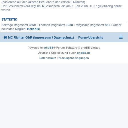
(basierend auf den aktiven Besuchern der letzten 5 Minuten)
Der Besucherrekord liegt bei
6
Besuchern, die am 7. Jan 2008, 11:37 gleichzeitig online
waren.
STATISTIK
Beiträge insgesamt
3859
• Themen insgesamt
1038
• Mitglieder insgesamt
881
• Unser
neuestes Mitglied:
BerKoBl
MC Richter GbR (Impressum / Datenschutz)
Foren-Übersicht
Powered by
phpBB
® Forum Software © phpBB Limited
Deutsche Übersetzung durch
phpBB.de
Datenschutz
|
Nutzungsbedingungen