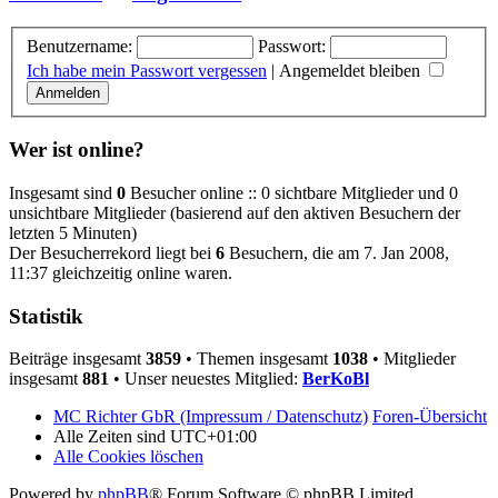
Benutzername:
Passwort:
Ich habe mein Passwort vergessen
|
Angemeldet bleiben
Wer ist online?
Insgesamt sind
0
Besucher online :: 0 sichtbare Mitglieder und 0
unsichtbare Mitglieder (basierend auf den aktiven Besuchern der
letzten 5 Minuten)
Der Besucherrekord liegt bei
6
Besuchern, die am 7. Jan 2008,
11:37 gleichzeitig online waren.
Statistik
Beiträge insgesamt
3859
• Themen insgesamt
1038
• Mitglieder
insgesamt
881
• Unser neuestes Mitglied:
BerKoBl
MC Richter GbR (Impressum / Datenschutz)
Foren-Übersicht
Alle Zeiten sind
UTC+01:00
Alle Cookies löschen
Powered by
phpBB
® Forum Software © phpBB Limited