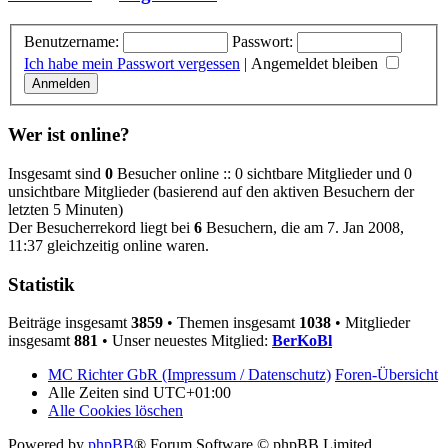
Benutzername:
Passwort:
Ich habe mein Passwort vergessen
|
Angemeldet bleiben
Wer ist online?
Insgesamt sind
0
Besucher online :: 0 sichtbare Mitglieder und 0
unsichtbare Mitglieder (basierend auf den aktiven Besuchern der
letzten 5 Minuten)
Der Besucherrekord liegt bei
6
Besuchern, die am 7. Jan 2008,
11:37 gleichzeitig online waren.
Statistik
Beiträge insgesamt
3859
• Themen insgesamt
1038
• Mitglieder
insgesamt
881
• Unser neuestes Mitglied:
BerKoBl
MC Richter GbR (Impressum / Datenschutz)
Foren-Übersicht
Alle Zeiten sind
UTC+01:00
Alle Cookies löschen
Powered by
phpBB
® Forum Software © phpBB Limited