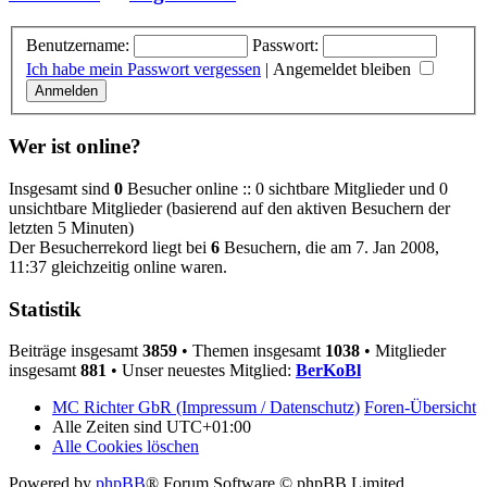
Benutzername:
Passwort:
Ich habe mein Passwort vergessen
|
Angemeldet bleiben
Wer ist online?
Insgesamt sind
0
Besucher online :: 0 sichtbare Mitglieder und 0
unsichtbare Mitglieder (basierend auf den aktiven Besuchern der
letzten 5 Minuten)
Der Besucherrekord liegt bei
6
Besuchern, die am 7. Jan 2008,
11:37 gleichzeitig online waren.
Statistik
Beiträge insgesamt
3859
• Themen insgesamt
1038
• Mitglieder
insgesamt
881
• Unser neuestes Mitglied:
BerKoBl
MC Richter GbR (Impressum / Datenschutz)
Foren-Übersicht
Alle Zeiten sind
UTC+01:00
Alle Cookies löschen
Powered by
phpBB
® Forum Software © phpBB Limited